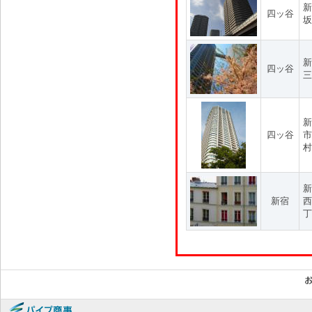
新
四ッ谷
坂
新
四ッ谷
三
新
四ッ谷
市
村
新
新宿
西
丁