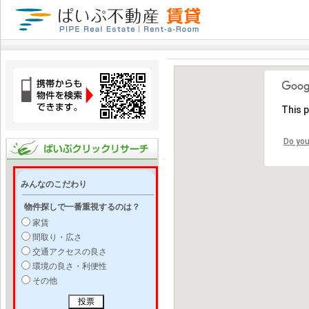
This 
Do you
みんなのこだわり
物件探しで一番重視するのは？
家賃
間取り・広さ
交通アクセスの良さ
環境の良さ・利便性
その他