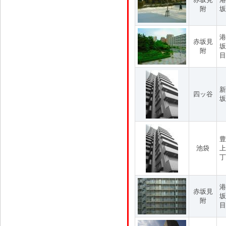
附
坂
港
赤坂見
坂
附
目
新
四ッ谷
坂
豊
池袋
上
丁
港
赤坂見
坂
附
目