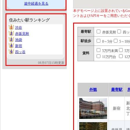
途中経過を見る
本デモページ上に設置されているGoo
ントおよびAPIキーをご用意いた
住みたい駅ランキング
1
渋谷
1
最寄駅
赤坂見附
四ッ
2
赤坂見附
2
2
池袋
2
駅徒歩
0～5分
5～10
4
新宿
4
5万円未満
5
5
四ッ谷
5
賃料
11万円台
12
08月07日15時更新
外観
最寄駅
新
新宿
北
丁
赤坂見
港