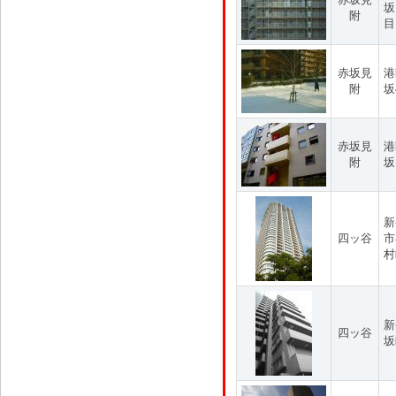
坂
附
目
赤坂見
港
附
坂
赤坂見
港
附
坂
新
四ッ谷
市
村
新
四ッ谷
坂