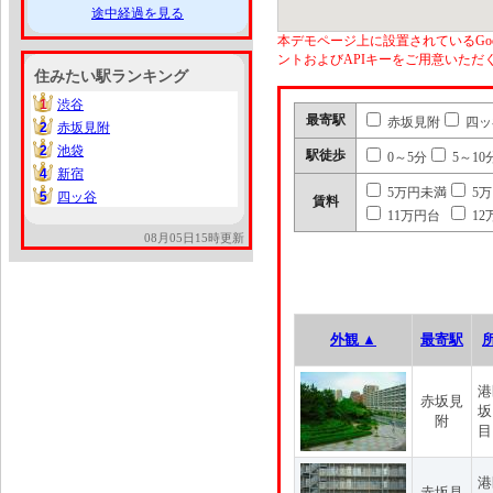
途中経過を見る
本デモページ上に設置されているGoo
ントおよびAPIキーをご用意いた
住みたい駅ランキング
1
渋谷
1
最寄駅
赤坂見附
四ッ
2
赤坂見附
2
2
池袋
2
駅徒歩
0～5分
5～10
4
新宿
4
5万円未満
5
5
四ッ谷
5
賃料
11万円台
12
08月05日15時更新
外観 ▲
最寄駅
港
赤坂見
坂
附
目
港
赤坂見