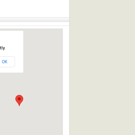
ly.
OK