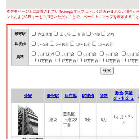
本デモページ上に設置されているGoogleマップは正しく読み込まれない場合があ
ントおよびAPIキーをご用意いただくことで、ページ上にマップを表示するこ
最寄駅
赤坂見附
四ッ谷
新宿
池袋
渋谷
駅徒歩
0～5分
5～10分
10～15分
15～20分
5万円未満
5万円台
6万円台
7万円台
8万円
賃料
11万円台
12万円台
13万円台
14万円台
15万
敷金/保証
外観
最寄駅
所在地
駅徒歩
賃料
金・礼金 ▲
豊島区
1ヶ月 / -2ヶ
池袋
上池袋2
5分
8万
月
丁目