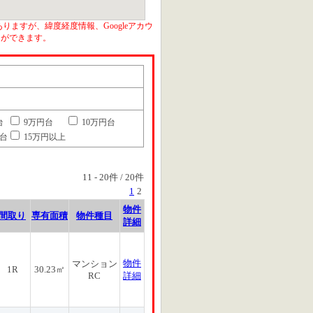
りますが、緯度経度情報、Googleアカウ
とができます。
台
9万円台
10万円台
円台
15万円以上
11
-
20
件 /
20
件
1
2
物件
間取り
専有面積
物件種目
詳細
物件
マンション
1R
30.23㎡
RC
詳細