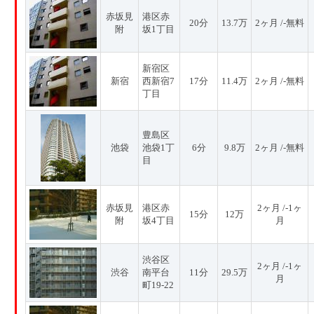
赤坂見
港区赤
20分
13.7万
2ヶ月 /-無料
附
坂1丁目
新宿区
新宿
西新宿7
17分
11.4万
2ヶ月 /-無料
丁目
豊島区
池袋
池袋1丁
6分
9.8万
2ヶ月 /-無料
目
赤坂見
港区赤
2ヶ月 /-1ヶ
15分
12万
附
坂4丁目
月
渋谷区
2ヶ月 /-1ヶ
渋谷
南平台
11分
29.5万
月
町19-22