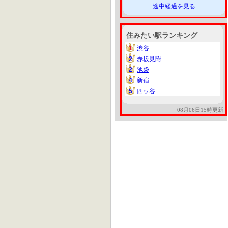
途中経過を見る
住みたい駅ランキング
1
渋谷
1
2
赤坂見附
2
2
池袋
2
4
新宿
4
5
四ッ谷
5
08月06日15時更新