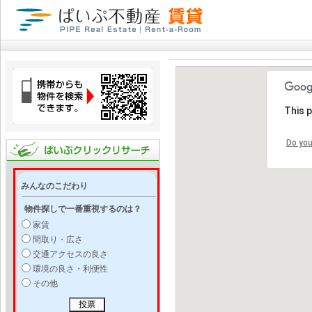
This 
Do you
みんなのこだわり
物件探しで一番重視するのは？
家賃
間取り・広さ
交通アクセスの良さ
環境の良さ・利便性
その他