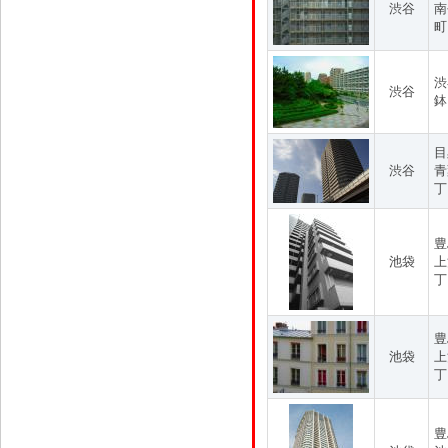
渋谷
南
町
渋
渋谷
鉢
目
渋谷
青
丁
豊
池袋
上
丁
豊
池袋
上
丁
豊