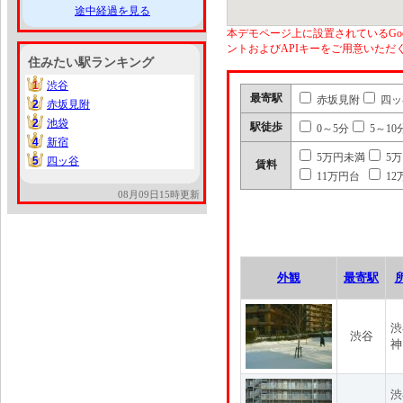
途中経過を見る
本デモページ上に設置されているGoo
ントおよびAPIキーをご用意いた
住みたい駅ランキング
1
渋谷
1
最寄駅
赤坂見附
四ッ
2
赤坂見附
2
2
池袋
2
駅徒歩
0～5分
5～10
4
新宿
4
5万円未満
5
5
四ッ谷
5
賃料
11万円台
12
08月09日15時更新
外観
最寄駅
渋
渋谷
神
渋