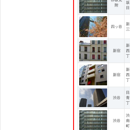
坂
附
目
新
四ッ谷
三
新
新宿
西
丁
新
新宿
西
丁
目
渋谷
青
丁
渋
渋谷
南
町