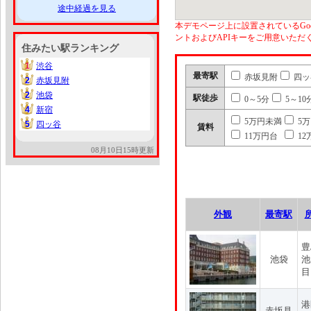
途中経過を見る
本デモページ上に設置されているGoo
ントおよびAPIキーをご用意いた
住みたい駅ランキング
1
渋谷
1
最寄駅
赤坂見附
四ッ
2
赤坂見附
2
2
池袋
2
駅徒歩
0～5分
5～10
4
新宿
4
5万円未満
5
5
四ッ谷
5
賃料
11万円台
12
08月10日15時更新
外観
最寄駅
豊
池袋
池
目
港
赤坂見