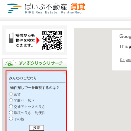
This 
Do you
みんなのこだわり
物件探しで一番重視するのは？
家賃
間取り・広さ
交通アクセスの良さ
環境の良さ・利便性
その他