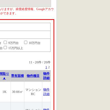
りますが、緯度経度情報、Googleアカウ
とができます。
台
9万円台
10万円台
円台
15万円以上
11
-
20
件 /
20
件
1
2
物件
間取り
専有面積
物件種目
▲
詳細
物件
マンション
1K
30.66㎡
RC
詳細
物件