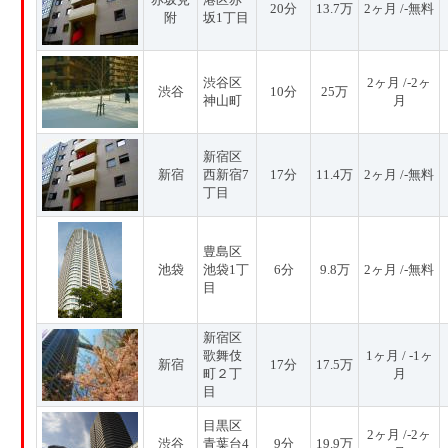
20分
13.7万
2ヶ月 /-無料
附
坂1丁目
渋谷区
2ヶ月 /-2ヶ
渋谷
10分
25万
神山町
月
新宿区
新宿
西新宿7
17分
11.4万
2ヶ月 /-無料
丁目
豊島区
池袋
池袋1丁
6分
9.8万
2ヶ月 /-無料
目
新宿区
歌舞伎
1ヶ月 / -1ヶ
新宿
17分
17.5万
町２丁
月
目
目黒区
2ヶ月 /-2ヶ
渋谷
青葉台4
9分
19.9万