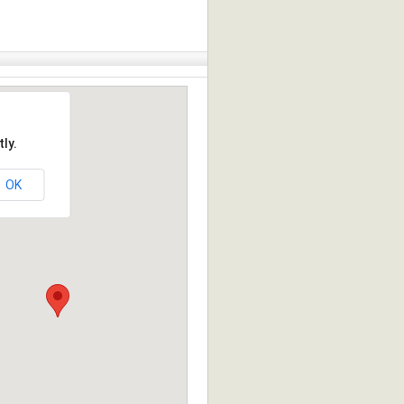
ly.
OK