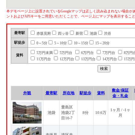
本デモページ上に設置されているGoogleマップは正しく読み込まれない場合があ
ントおよびAPIキーをご用意いただくことで、ページ上にマップを表示するこ
最寄駅
赤坂見附
四ッ谷
新宿
池袋
渋谷
駅徒歩
0～5分
5～10分
10～15分
15～20分
5万円未満
5万円台
6万円台
7万円台
8万円
賃料
11万円台
12万円台
13万円台
14万円台
15万
敷金/保証
外観
最寄駅
所在地
駅徒歩
賃料
金・礼金
豊島区
1ヶ月 / -1ヶ
池袋
池袋2丁
8分
10.6万
月
目16-7
赤坂見
港区赤