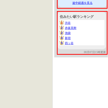
途中経過を見る
住みたい駅ランキング
1
渋谷
1
2
赤坂見附
2
2
池袋
2
4
新宿
4
5
四ッ谷
5
08月07日15時更新