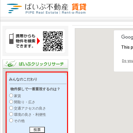
This 
Do you
みんなのこだわり
物件探しで一番重視するのは？
家賃
間取り・広さ
交通アクセスの良さ
環境の良さ・利便性
その他