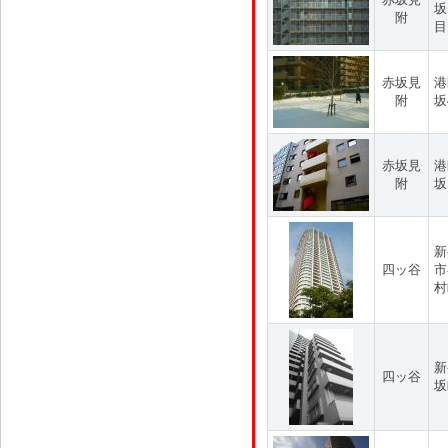
坂
附
目
赤坂見
港
附
坂
赤坂見
港
附
坂
新
四ッ谷
市
村
新
四ッ谷
坂