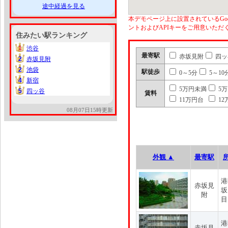
途中経過を見る
本デモページ上に設置されているGoo
ントおよびAPIキーをご用意いた
住みたい駅ランキング
1
渋谷
1
最寄駅
赤坂見附
四ッ
2
赤坂見附
2
2
池袋
2
駅徒歩
0～5分
5～10
4
新宿
4
5万円未満
5
5
四ッ谷
5
賃料
11万円台
12
08月07日15時更新
外観 ▲
最寄駅
港
赤坂見
坂
附
目
港
赤坂見