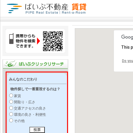
This 
Do you
みんなのこだわり
物件探しで一番重視するのは？
家賃
間取り・広さ
交通アクセスの良さ
環境の良さ・利便性
その他