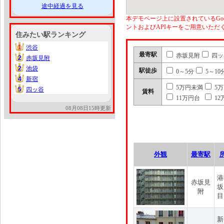
途中経過を見る
本デモページ上に設置されているGoo
ントおよびAPIキーをご用意いた
住みたい駅ランキング
1
渋谷
1
最寄駅
赤坂見附
四ッ
2
赤坂見附
2
2
池袋
2
駅徒歩
0～5分
5～10
4
新宿
4
5万円未満
5
5
四ッ谷
5
賃料
11万円台
12
08月08日15時更新
外観
最寄駅
港
赤坂見
坂
附
目
新