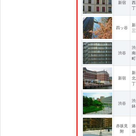
新宿
西
丁
新
四ッ谷
三
渋
渋谷
南
町
新
新宿
北
丁
渋
渋谷
鉢
赤坂見
港
附
坂