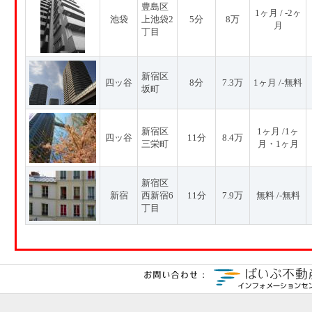
豊島区
1ヶ月 / -2ヶ
池袋
上池袋2
5分
8万
月
丁目
新宿区
四ッ谷
8分
7.3万
1ヶ月 /-無料
坂町
新宿区
1ヶ月 /1ヶ
四ッ谷
11分
8.4万
三栄町
月・1ヶ月
新宿区
新宿
西新宿6
11分
7.9万
無料 /-無料
丁目