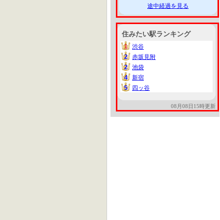
途中経過を見る
住みたい駅ランキング
1
渋谷
1
2
赤坂見附
2
2
池袋
2
4
新宿
4
5
四ッ谷
5
08月08日15時更新