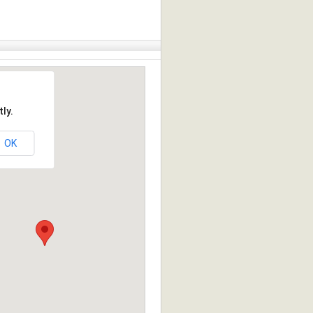
ly.
OK