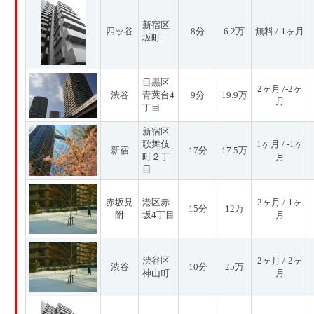
新宿区
四ッ谷
8分
6.2万
無料 /-1ヶ月
坂町
目黒区
2ヶ月 /-2ヶ
渋谷
青葉台4
9分
19.9万
月
丁目
新宿区
歌舞伎
1ヶ月 / -1ヶ
新宿
17分
17.5万
町２丁
月
目
赤坂見
港区赤
2ヶ月 /-1ヶ
15分
12万
附
坂4丁目
月
渋谷区
2ヶ月 /-2ヶ
渋谷
10分
25万
神山町
月