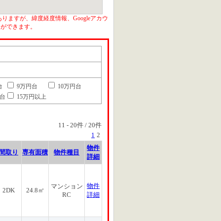
りますが、緯度経度情報、Googleアカウ
とができます。
台
9万円台
10万円台
円台
15万円以上
11
-
20
件 /
20
件
1
2
物件
間取り
専有面積
物件種目
詳細
物件
マンション
2DK
24.8㎡
RC
詳細