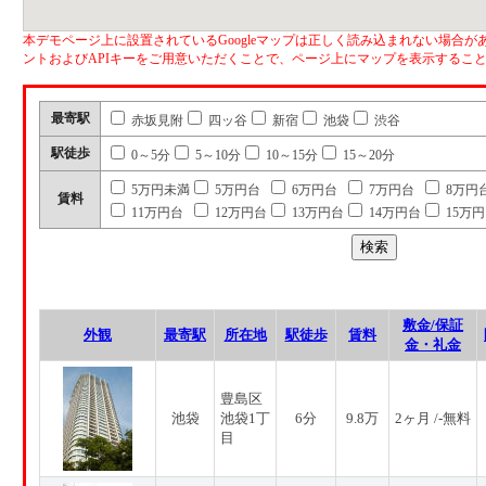
本デモページ上に設置されているGoogleマップは正しく読み込まれない場合があ
ントおよびAPIキーをご用意いただくことで、ページ上にマップを表示するこ
最寄駅
赤坂見附
四ッ谷
新宿
池袋
渋谷
駅徒歩
0～5分
5～10分
10～15分
15～20分
5万円未満
5万円台
6万円台
7万円台
8万円
賃料
11万円台
12万円台
13万円台
14万円台
15万
敷金/保証
外観
最寄駅
所在地
駅徒歩
賃料
金・礼金
豊島区
池袋
池袋1丁
6分
9.8万
2ヶ月 /-無料
目