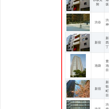
附
坂
渋
渋谷
神
新
新宿
西
丁
豊
池袋
池
目
新
歌
新宿
町
目
渋
渋谷
南