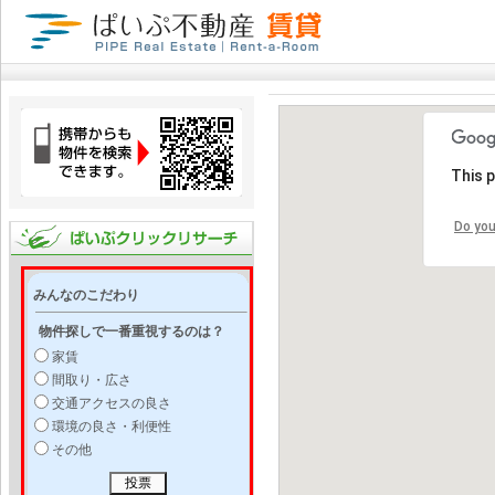
This 
Do you
みんなのこだわり
物件探しで一番重視するのは？
家賃
間取り・広さ
交通アクセスの良さ
環境の良さ・利便性
その他