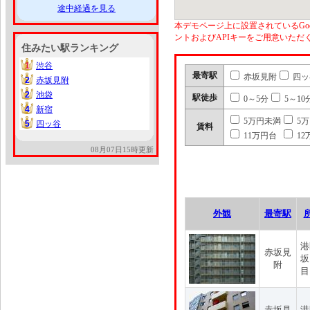
途中経過を見る
本デモページ上に設置されているGoo
ントおよびAPIキーをご用意いた
住みたい駅ランキング
1
渋谷
1
最寄駅
赤坂見附
四ッ
2
赤坂見附
2
2
池袋
2
駅徒歩
0～5分
5～10
4
新宿
4
5万円未満
5
5
四ッ谷
5
賃料
11万円台
12
08月07日15時更新
外観
最寄駅
港
赤坂見
坂
附
目
赤坂見
港