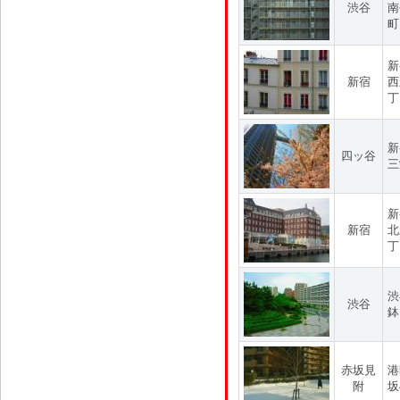
渋谷
南
町
新
新宿
西
丁
新
四ッ谷
三
新
新宿
北
丁
渋
渋谷
鉢
赤坂見
港
附
坂