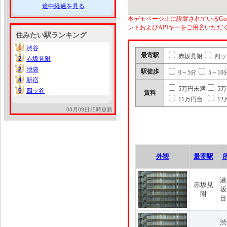
途中経過を見る
本デモページ上に設置されているGoo
ントおよびAPIキーをご用意いた
住みたい駅ランキング
1
渋谷
1
最寄駅
赤坂見附
四ッ
2
赤坂見附
2
2
池袋
2
駅徒歩
0～5分
5～10
4
新宿
4
5万円未満
5
5
四ッ谷
5
賃料
11万円台
12
08月09日15時更新
外観
最寄駅
港
赤坂見
坂
附
目
渋