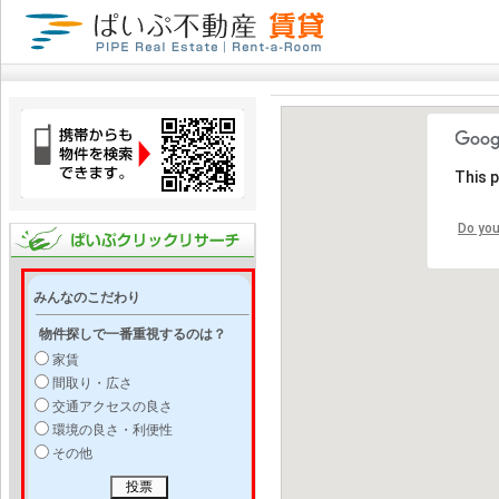
This 
Do you
みんなのこだわり
物件探しで一番重視するのは？
家賃
間取り・広さ
交通アクセスの良さ
環境の良さ・利便性
その他