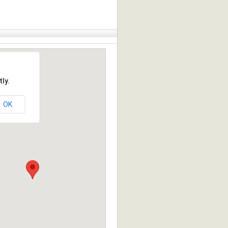
ly.
OK