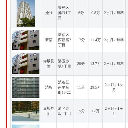
豊島区
池袋
池袋1丁
6分
9.8万
2ヶ月 /-無料
目
新宿区
新宿
西新宿7
17分
11.4万
2ヶ月 /-無料
丁目
赤坂見
港区赤
20分
13.7万
2ヶ月 /-無料
附
坂1丁目
渋谷区
2ヶ月 /-1ヶ
渋谷
南平台
11分
29.5万
月
町19-22
赤坂見
港区赤
2ヶ月 /-1ヶ
15分
12万
附
坂4丁目
月