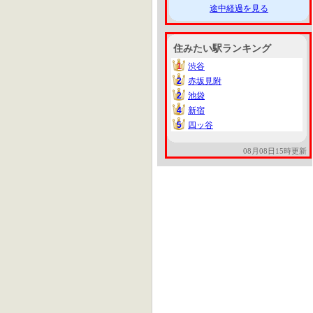
途中経過を見る
住みたい駅ランキング
1
渋谷
1
2
赤坂見附
2
2
池袋
2
4
新宿
4
5
四ッ谷
5
08月08日15時更新