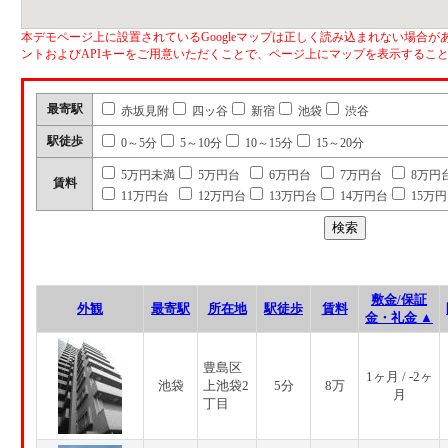
本デモページ上に設置されているGoogleマップは正しく読み込まれない場合があ
ントおよびAPIキーをご用意いただくことで、ページ上にマップを表示するこ
最寄駅
赤坂見附
四ッ谷
新宿
池袋
渋谷
駅徒歩
0～5分
5～10分
10～15分
15～20分
5万円未満
5万円台
6万円台
7万円台
8万円
賃料
11万円台
12万円台
13万円台
14万円台
15万
敷金/保証
外観
最寄駅
所在地
駅徒歩
賃料
金・礼金 ▲
豊島区
1ヶ月 / -2ヶ
池袋
上池袋2
5分
8万
月
丁目