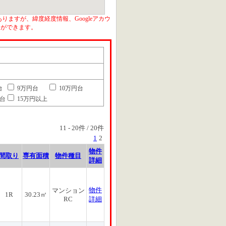
りますが、緯度経度情報、Googleアカウ
とができます。
台
9万円台
10万円台
円台
15万円以上
11
-
20
件 /
20
件
1
2
物件
間取り
専有面積
物件種目
詳細
物件
マンション
1R
30.23㎡
RC
詳細