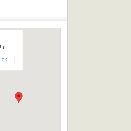
ly.
OK