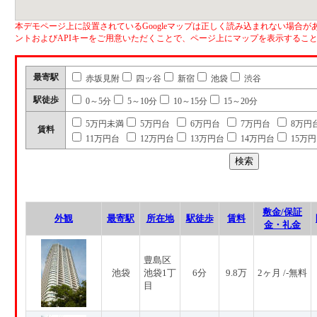
本デモページ上に設置されているGoogleマップは正しく読み込まれない場合があ
ントおよびAPIキーをご用意いただくことで、ページ上にマップを表示するこ
最寄駅
赤坂見附
四ッ谷
新宿
池袋
渋谷
駅徒歩
0～5分
5～10分
10～15分
15～20分
5万円未満
5万円台
6万円台
7万円台
8万円
賃料
11万円台
12万円台
13万円台
14万円台
15万
敷金/保証
外観
最寄駅
所在地
駅徒歩
賃料
金・礼金
豊島区
池袋
池袋1丁
6分
9.8万
2ヶ月 /-無料
目