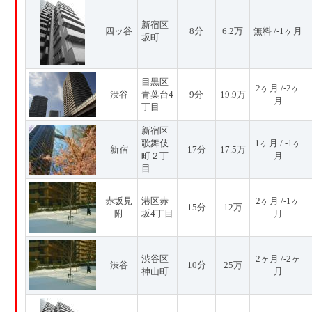
新宿区
四ッ谷
8分
6.2万
無料 /-1ヶ月
坂町
目黒区
2ヶ月 /-2ヶ
渋谷
青葉台4
9分
19.9万
月
丁目
新宿区
歌舞伎
1ヶ月 / -1ヶ
新宿
17分
17.5万
町２丁
月
目
赤坂見
港区赤
2ヶ月 /-1ヶ
15分
12万
附
坂4丁目
月
渋谷区
2ヶ月 /-2ヶ
渋谷
10分
25万
神山町
月