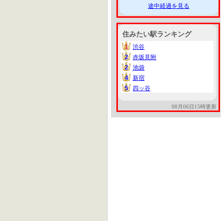
途中経過を見る
住みたい駅ランキング
1
渋谷
1
2
赤坂見附
2
2
池袋
2
4
新宿
4
5
四ッ谷
5
08月06日15時更新