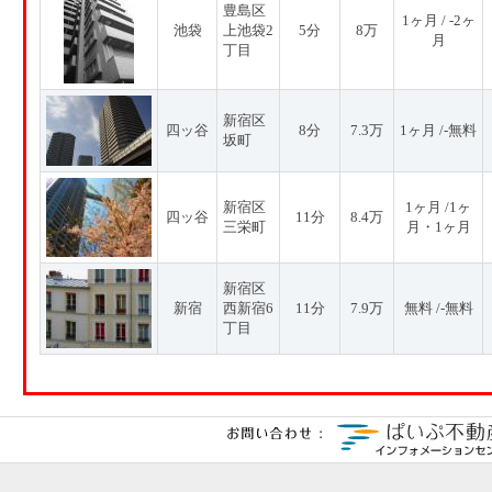
豊島区
1ヶ月 / -2ヶ
池袋
上池袋2
5分
8万
月
丁目
新宿区
四ッ谷
8分
7.3万
1ヶ月 /-無料
坂町
新宿区
1ヶ月 /1ヶ
四ッ谷
11分
8.4万
三栄町
月・1ヶ月
新宿区
新宿
西新宿6
11分
7.9万
無料 /-無料
丁目