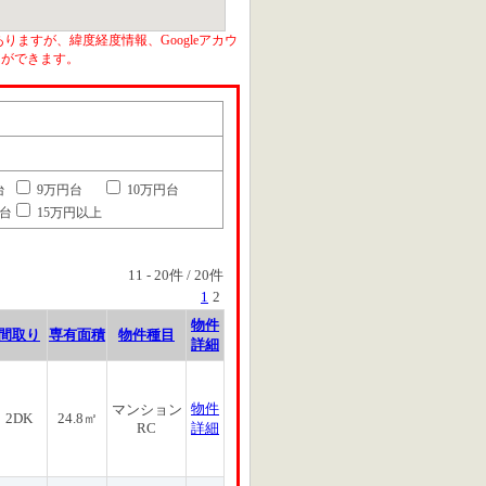
りますが、緯度経度情報、Googleアカウ
とができます。
台
9万円台
10万円台
円台
15万円以上
11
-
20
件 /
20
件
1
2
物件
間取り
専有面積
物件種目
詳細
物件
マンション
2DK
24.8㎡
RC
詳細