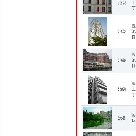
池袋
上
丁
豊
池袋
池
目
豊
池袋
池
目
豊
池袋
上
丁
渋
渋谷
鉢