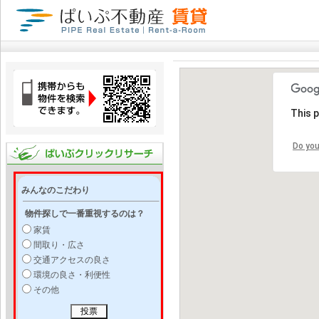
This 
Do you
みんなのこだわり
物件探しで一番重視するのは？
家賃
間取り・広さ
交通アクセスの良さ
環境の良さ・利便性
その他