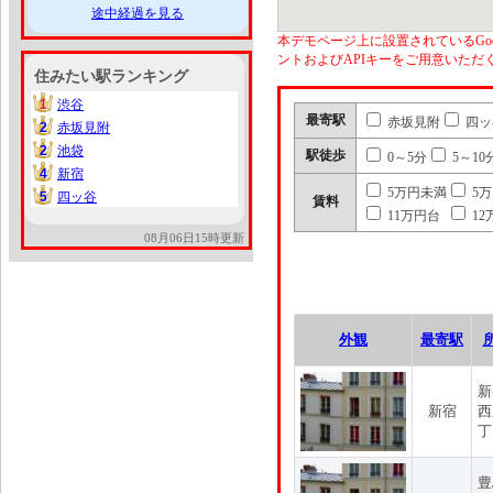
途中経過を見る
本デモページ上に設置されているGoo
ントおよびAPIキーをご用意いた
住みたい駅ランキング
1
渋谷
1
最寄駅
赤坂見附
四ッ
2
赤坂見附
2
2
池袋
2
駅徒歩
0～5分
5～10
4
新宿
4
5万円未満
5
5
四ッ谷
5
賃料
11万円台
12
08月06日15時更新
外観
最寄駅
新
新宿
西
丁
豊