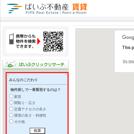
This 
Do you
みんなのこだわり
物件探しで一番重視するのは？
家賃
間取り・広さ
交通アクセスの良さ
環境の良さ・利便性
その他