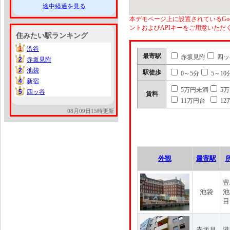
途中経過を見る
本デモページ上に設置されているGoo
ントおよびAPIキーをご用意いた
住みたい駅ランキング
1
渋谷
1
最寄駅
赤坂見附
四ッ
2
赤坂見附
2
2
池袋
2
駅徒歩
0～5分
5～10
4
新宿
4
5万円未満
5
5
四ッ谷
5
賃料
11万円台
12
08月09日15時更新
外観
最寄駅
豊
池袋
池
目
赤坂見
港