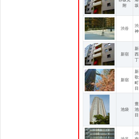
附
坂
渋
渋谷
神
新
新宿
西
丁
新
歌
新宿
町
目
豊
池袋
池
目
渋
渋谷
南