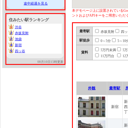
途中経過を見る
本デモページ上に設置されているGoo
ントおよびAPIキーをご用意いた
住みたい駅ランキング
1
渋谷
1
最寄駅
赤坂見附
四ッ
2
赤坂見附
2
2
池袋
2
駅徒歩
0～5分
5～10
4
新宿
4
5万円未満
5
5
四ッ谷
5
賃料
11万円台
12
08月10日15時更新
外観
最寄駅
新
新宿
西
丁
新