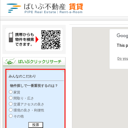
This 
Do you
みんなのこだわり
物件探しで一番重視するのは？
家賃
間取り・広さ
交通アクセスの良さ
環境の良さ・利便性
その他