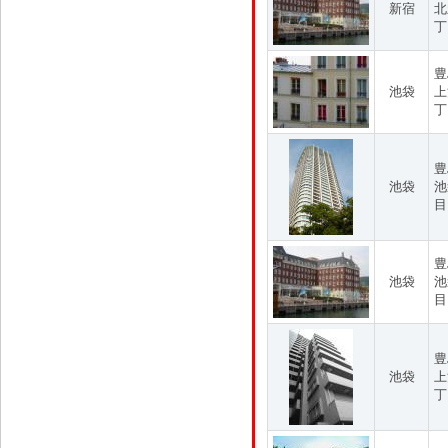
新宿
北
丁
豊
池袋
上
丁
豊
池袋
池
目
豊
池袋
池
目
豊
池袋
上
丁