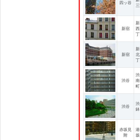
四ッ谷
三
新
新宿
西
丁
新
新宿
北
丁
渋
渋谷
南
町
渋
渋谷
鉢
赤坂見
港
附
坂