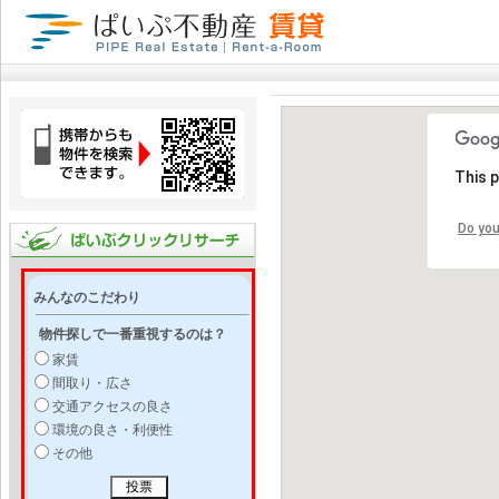
This 
Do you
みんなのこだわり
物件探しで一番重視するのは？
家賃
間取り・広さ
交通アクセスの良さ
環境の良さ・利便性
その他