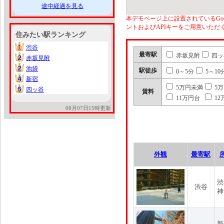
途中経過を見る
本デモページ上に設置されているGoo
ントおよびAPIキーをご用意いた
住みたい駅ランキング
1
渋谷
1
最寄駅
赤坂見附
四ッ
2
赤坂見附
2
2
池袋
2
駅徒歩
0～5分
5～10
4
新宿
4
5万円未満
5
5
四ッ谷
5
賃料
11万円台
12
08月07日15時更新
外観
最寄駅
渋
渋谷
神
新