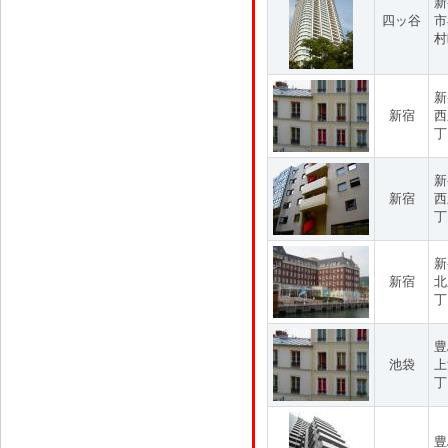
新
四ッ谷
市
村
新
新宿
西
丁
新
新宿
西
丁
新
新宿
北
丁
豊
池袋
上
丁
豊