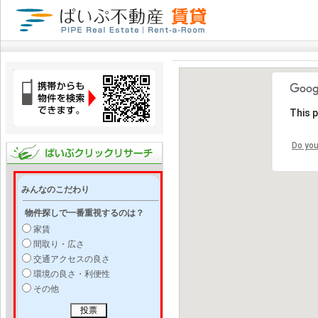
This 
Do you
みんなのこだわり
物件探しで一番重視するのは？
家賃
間取り・広さ
交通アクセスの良さ
環境の良さ・利便性
その他