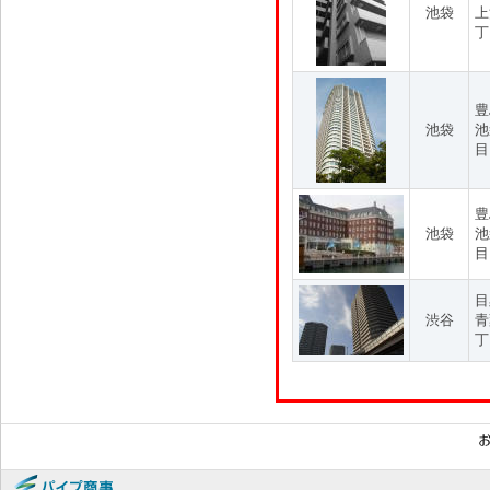
池袋
上
丁
豊
池袋
池
目
豊
池袋
池
目
目
渋谷
青
丁