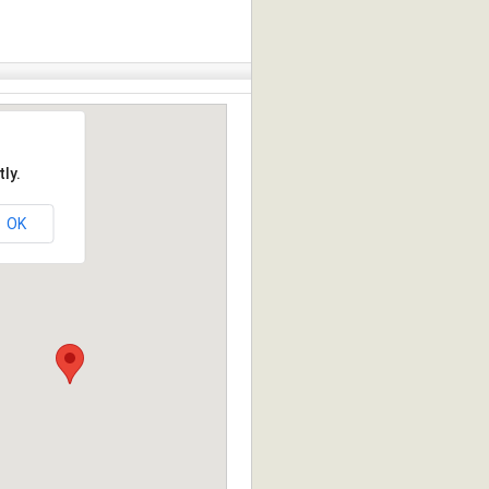
ly.
OK