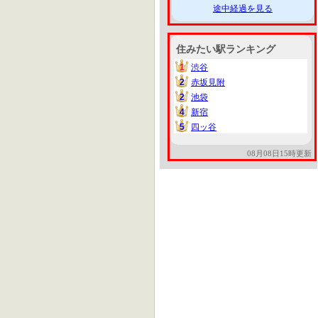
途中経過を見る
住みたい駅ランキング
1
渋谷
1
2
赤坂見附
2
2
池袋
2
4
新宿
4
5
四ッ谷
5
08月08日15時更新