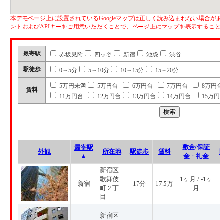
本デモページ上に設置されているGoogleマップは正しく読み込まれない場合があ
ントおよびAPIキーをご用意いただくことで、ページ上にマップを表示するこ
最寄駅
赤坂見附
四ッ谷
新宿
池袋
渋谷
駅徒歩
0～5分
5～10分
10～15分
15～20分
5万円未満
5万円台
6万円台
7万円台
8万円
賃料
11万円台
12万円台
13万円台
14万円台
15万
敷金/保証
最寄駅
外観
所在地
駅徒歩
賃料
▲
金・礼金
新宿区
歌舞伎
1ヶ月 / -1ヶ
新宿
17分
17.5万
町２丁
月
目
新宿区