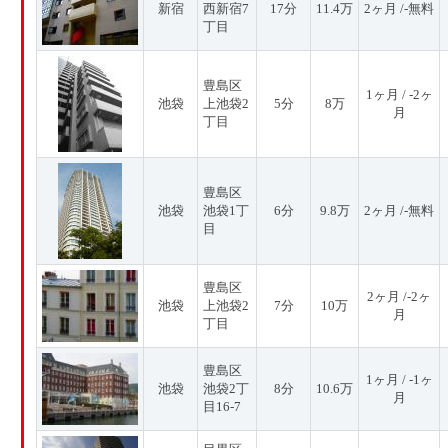
新宿
西新宿7
17分
11.4万
2ヶ月 /-無料
丁目
豊島区
1ヶ月 / -2ヶ
池袋
上池袋2
5分
8万
月
丁目
豊島区
池袋
池袋1丁
6分
9.8万
2ヶ月 /-無料
目
豊島区
2ヶ月 /-2ヶ
池袋
上池袋2
7分
10万
月
丁目
豊島区
1ヶ月 / -1ヶ
池袋
池袋2丁
8分
10.6万
月
目16-7