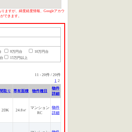
りますが、緯度経度情報、Googleアカウ
とができます。
台
9万円台
10万円台
円台
15万円以上
11
-
20
件 /
20
件
1
2
物件
間取り
専有面積
物件種目
詳細
物件
マンション
2DK
24.8㎡
RC
詳細
物件