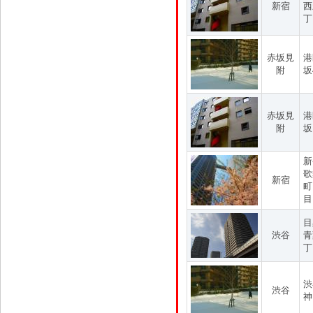
新宿
西
丁
赤坂見
港
附
坂
赤坂見
港
附
坂
新
歌
新宿
町
目
目
渋谷
青
丁
渋
渋谷
神