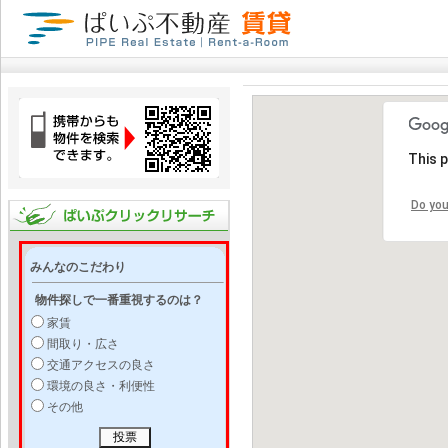
This 
Do you
みんなのこだわり
物件探しで一番重視するのは？
家賃
間取り・広さ
交通アクセスの良さ
環境の良さ・利便性
その他