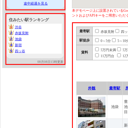
途中経過を見る
本デモページ上に設置されているGoo
ントおよびAPIキーをご用意いた
住みたい駅ランキング
1
渋谷
1
最寄駅
赤坂見附
四ッ
2
赤坂見附
2
2
池袋
2
駅徒歩
0～5分
5～10
4
新宿
4
5万円未満
5
5
四ッ谷
5
賃料
11万円台
12
08月08日15時更新
外観
最寄駅
豊
池袋
池
目
新