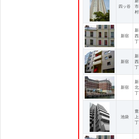
新
四ッ谷
市
村
新
新宿
西
丁
新
新宿
西
丁
新
新宿
北
丁
豊
池袋
上
丁