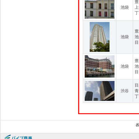
豊
池袋
上
丁
豊
池袋
池
目
豊
池袋
池
目
目
渋谷
青
丁