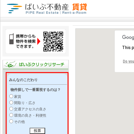
This 
Do you
みんなのこだわり
物件探しで一番重視するのは？
家賃
間取り・広さ
交通アクセスの良さ
環境の良さ・利便性
その他