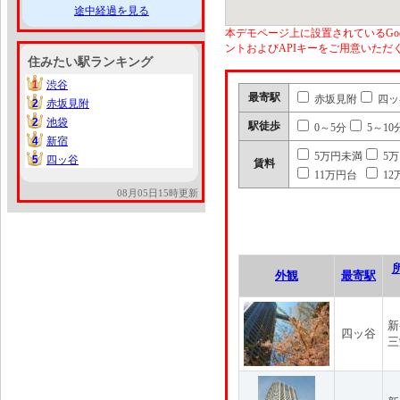
途中経過を見る
本デモページ上に設置されているGoo
ントおよびAPIキーをご用意いた
住みたい駅ランキング
1
渋谷
1
最寄駅
赤坂見附
四ッ
2
赤坂見附
2
2
池袋
2
駅徒歩
0～5分
5～10
4
新宿
4
5万円未満
5
5
四ッ谷
5
賃料
11万円台
12
08月05日15時更新
外観
最寄駅
新
四ッ谷
三