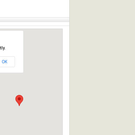
ly.
OK