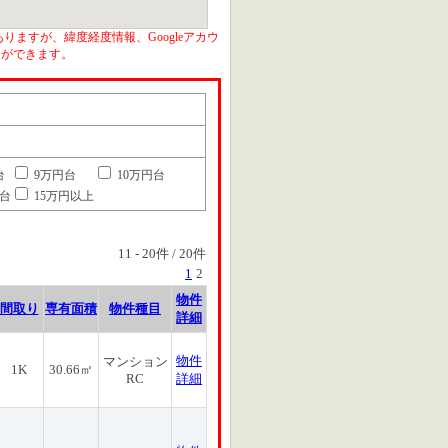
りますが、緯度経度情報、Googleアカウ
とができます。
台
9万円台
10万円台
円台
15万円以上
11
-
20
件 /
20
件
1
2
物件
間取り
専有面積
物件種目
詳細
物件
マンション
1K
30.66㎡
RC
詳細