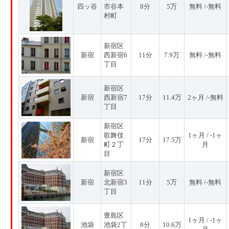
四ッ谷
市谷本
8分
5万
無料 /-無料
村町
新宿区
新宿
西新宿6
11分
7.9万
無料 /-無料
丁目
新宿区
新宿
西新宿7
17分
11.4万
2ヶ月 /-無料
丁目
新宿区
歌舞伎
1ヶ月 / -1ヶ
新宿
17分
17.5万
町２丁
月
目
新宿区
新宿
北新宿3
11分
5万
無料 /-無料
丁目
豊島区
1ヶ月 / -1ヶ
池袋
池袋2丁
8分
10.6万