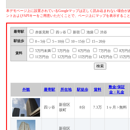
本デモページ上に設置されているGoogleマップは正しく読み込まれない場合があ
ントおよびAPIキーをご用意いただくことで、ページ上にマップを表示するこ
最寄駅
赤坂見附
四ッ谷
新宿
池袋
渋谷
駅徒歩
0～5分
5～10分
10～15分
15～20分
5万円未満
5万円台
6万円台
7万円台
8万円
賃料
11万円台
12万円台
13万円台
14万円台
15万
敷金/保証
外観
最寄駅
所在地
駅徒歩
賃料
金・礼金
新宿区
四ッ谷
8分
7.3万
1ヶ月 /-無料
坂町
新宿区