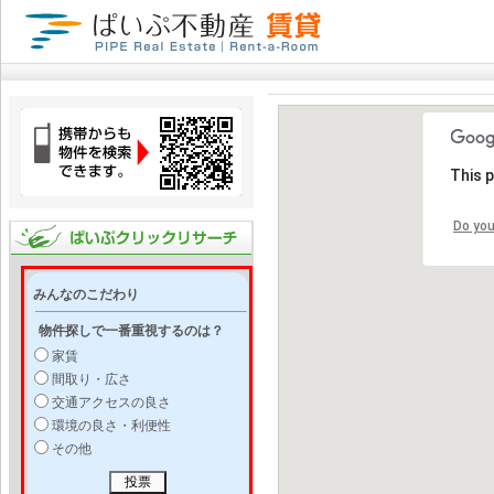
This 
Do you
みんなのこだわり
物件探しで一番重視するのは？
家賃
間取り・広さ
交通アクセスの良さ
環境の良さ・利便性
その他