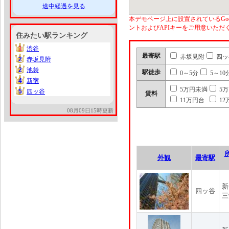
途中経過を見る
本デモページ上に設置されているGoo
ントおよびAPIキーをご用意いた
住みたい駅ランキング
1
渋谷
1
最寄駅
赤坂見附
四ッ
2
赤坂見附
2
2
池袋
2
駅徒歩
0～5分
5～10
4
新宿
4
5万円未満
5
5
四ッ谷
5
賃料
11万円台
12
08月09日15時更新
外観
最寄駅
新
四ッ谷
三