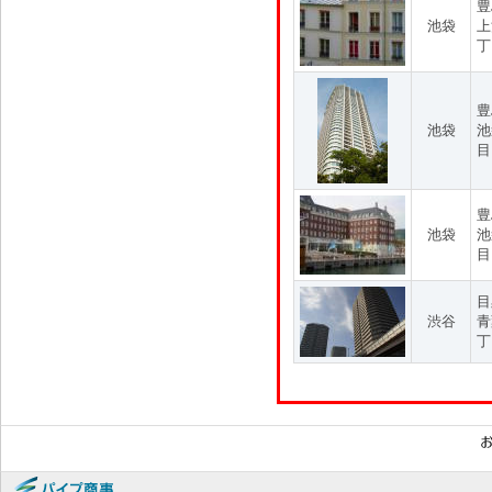
豊
池袋
上
丁
豊
池袋
池
目
豊
池袋
池
目
目
渋谷
青
丁