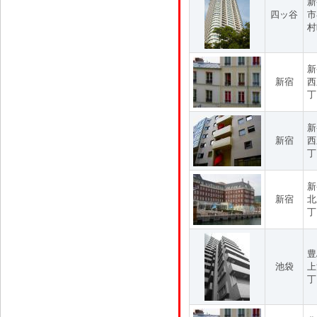
新
四ッ谷
市
村
新
新宿
西
丁
新
新宿
西
丁
新
新宿
北
丁
豊
池袋
上
丁