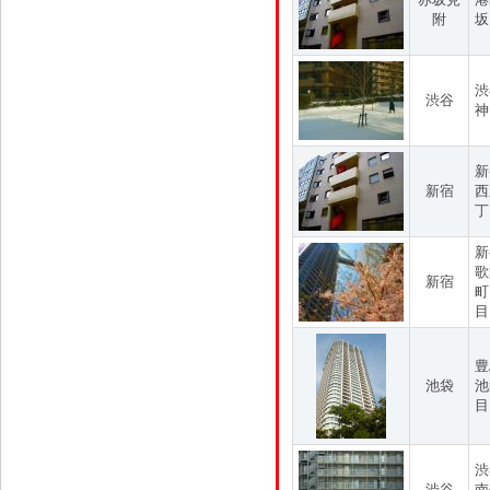
附
坂
渋
渋谷
神
新
新宿
西
丁
新
歌
新宿
町
目
豊
池袋
池
目
渋
渋谷
南