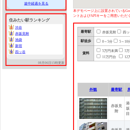
途中経過を見る
本デモページ上に設置されているGoo
ントおよびAPIキーをご用意いた
住みたい駅ランキング
1
渋谷
1
最寄駅
赤坂見附
四ッ
2
赤坂見附
2
2
池袋
2
駅徒歩
0～5分
5～10
4
新宿
4
5万円未満
5
5
四ッ谷
5
賃料
11万円台
12
08月06日15時更新
外観
最寄駅
港
赤坂見
坂
附
目
赤坂見
港