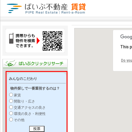
This 
Do you
みんなのこだわり
物件探しで一番重視するのは？
家賃
間取り・広さ
交通アクセスの良さ
環境の良さ・利便性
その他