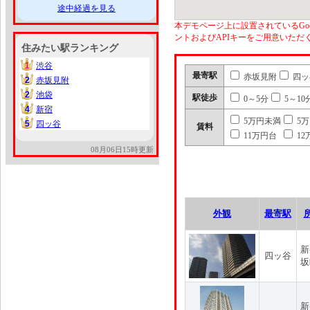
途中経過を見る
本デモページ上に設置されているGoo
ントおよびAPIキーをご用意いた
住みたい駅ランキング
1
渋谷
1
最寄駅
赤坂見附
四ッ
2
赤坂見附
2
2
池袋
2
駅徒歩
0～5分
5～10
4
新宿
4
5万円未満
5
5
四ッ谷
5
賃料
11万円台
12
08月06日15時更新
外観
最寄駅
新
四ッ谷
坂
新