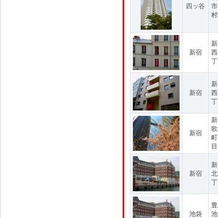
四ッ谷
市
村
新
新宿
西
丁
新
新宿
西
丁
新
歌
新宿
町
目
新
新宿
北
丁
豊
池袋
池