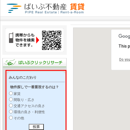
This 
Do you
みんなのこだわり
物件探しで一番重視するのは？
家賃
間取り・広さ
交通アクセスの良さ
環境の良さ・利便性
その他