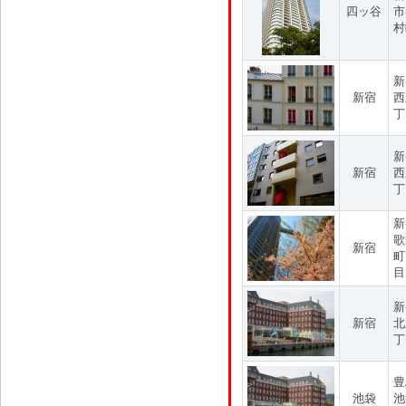
四ッ谷
市
村
新
新宿
西
丁
新
新宿
西
丁
新
歌
新宿
町
目
新
新宿
北
丁
豊
池袋
池