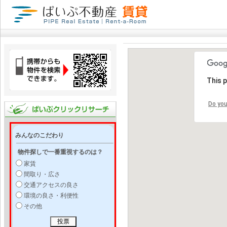
This 
Do you
みんなのこだわり
物件探しで一番重視するのは？
家賃
間取り・広さ
交通アクセスの良さ
環境の良さ・利便性
その他