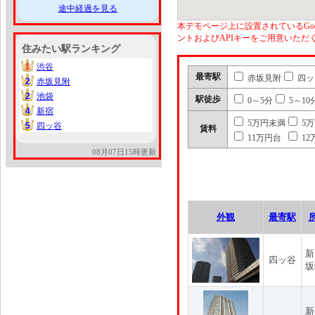
途中経過を見る
本デモページ上に設置されているGoo
ントおよびAPIキーをご用意いた
住みたい駅ランキング
1
渋谷
1
最寄駅
赤坂見附
四ッ
2
赤坂見附
2
2
池袋
2
駅徒歩
0～5分
5～10
4
新宿
4
5万円未満
5
5
四ッ谷
5
賃料
11万円台
12
08月07日15時更新
外観
最寄駅
新
四ッ谷
坂
新