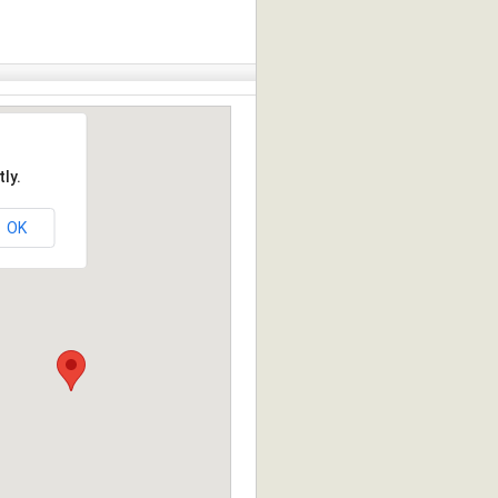
ly.
OK