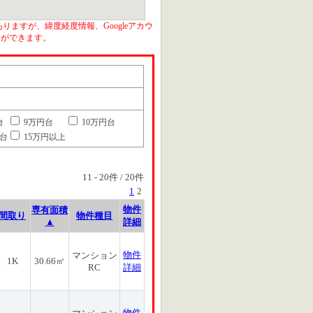
りますが、緯度経度情報、Googleアカウ
とができます。
台
9万円台
10万円台
円台
15万円以上
11
-
20
件 /
20
件
1
2
物件
専有面積
間取り
物件種目
▲
詳細
物件
マンション
1K
30.66㎡
RC
詳細
物件