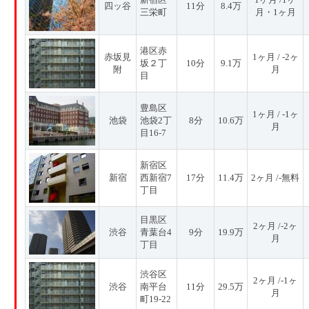
四ッ谷
11分
8.4万
三栄町
月・1ヶ月
港区赤
赤坂見
1ヶ月 / -2ヶ
坂２丁
10分
9.1万
附
月
目
豊島区
1ヶ月 / -1ヶ
池袋
池袋2丁
8分
10.6万
月
目16-7
新宿区
新宿
西新宿7
17分
11.4万
2ヶ月 /-無料
丁目
目黒区
2ヶ月 /-2ヶ
渋谷
青葉台4
9分
19.9万
月
丁目
渋谷区
2ヶ月 /-1ヶ
渋谷
南平台
11分
29.5万
月
町19-22