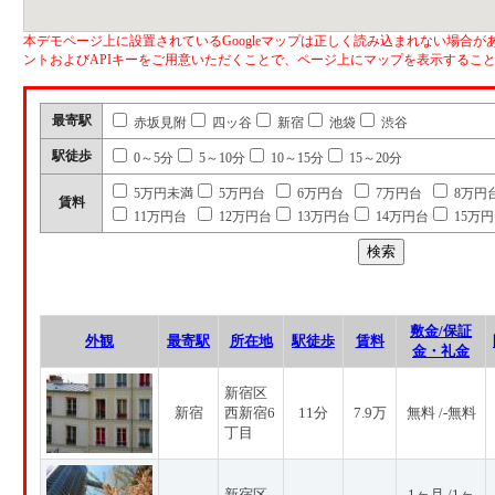
本デモページ上に設置されているGoogleマップは正しく読み込まれない場合があ
ントおよびAPIキーをご用意いただくことで、ページ上にマップを表示するこ
最寄駅
赤坂見附
四ッ谷
新宿
池袋
渋谷
駅徒歩
0～5分
5～10分
10～15分
15～20分
5万円未満
5万円台
6万円台
7万円台
8万円
賃料
11万円台
12万円台
13万円台
14万円台
15万
敷金/保証
外観
最寄駅
所在地
駅徒歩
賃料
金・礼金
新宿区
新宿
西新宿6
11分
7.9万
無料 /-無料
丁目
新宿区
1ヶ月 /1ヶ