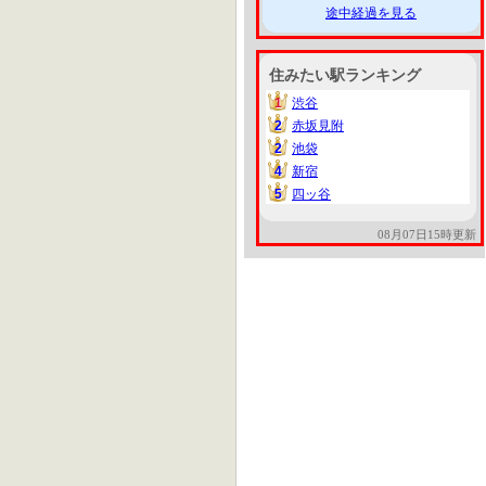
途中経過を見る
住みたい駅ランキング
1
渋谷
1
2
赤坂見附
2
2
池袋
2
4
新宿
4
5
四ッ谷
5
08月07日15時更新