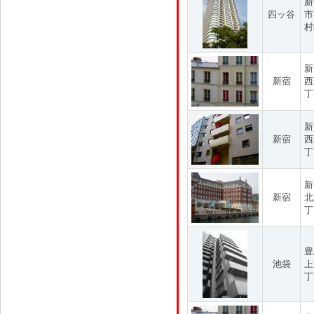
新
四ッ谷
市
村
新
新宿
西
丁
新
新宿
西
丁
新
新宿
北
丁
豊
池袋
上
丁