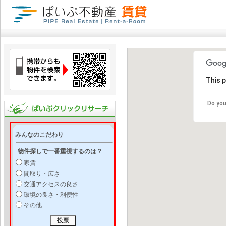
This 
Do you
みんなのこだわり
物件探しで一番重視するのは？
家賃
間取り・広さ
交通アクセスの良さ
環境の良さ・利便性
その他