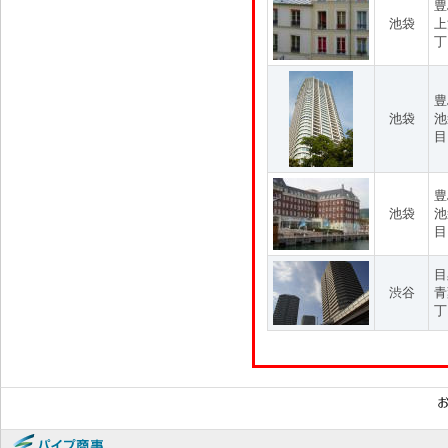
豊
池袋
上
丁
豊
池袋
池
目
豊
池袋
池
目
目
渋谷
青
丁