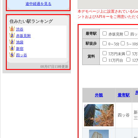
途中経過を見る
本デモページ上に設置されているGoo
ントおよびAPIキーをご用意いた
住みたい駅ランキング
1
渋谷
1
最寄駅
赤坂見附
四ッ
2
赤坂見附
2
2
池袋
2
駅徒歩
0～5分
5～10
4
新宿
4
5万円未満
5
5
四ッ谷
5
賃料
11万円台
12
08月07日15時更新
外観
最寄駅
新
四ッ谷
三