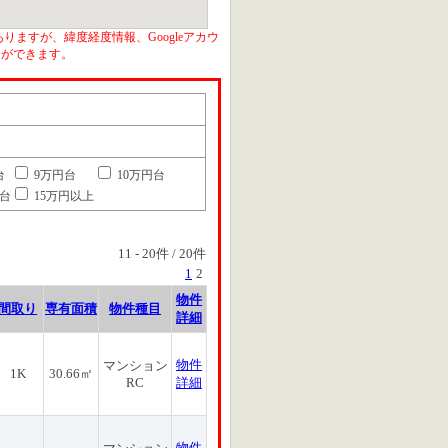
りますが、緯度経度情報、Googleアカウ
とができます。
台
9万円台
10万円台
円台
15万円以上
11
-
20
件 /
20
件
1
2
物件
間取り
専有面積
物件種目
詳細
物件
マンション
1K
30.66㎡
RC
詳細
物件