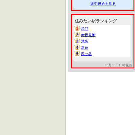
途中経過を見る
住みたい駅ランキング
1
渋谷
1
2
赤坂見附
2
2
池袋
2
4
新宿
4
5
四ッ谷
5
08月06日15時更新