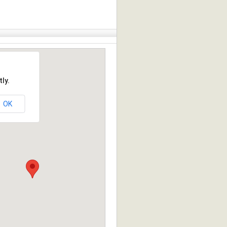
ly.
OK