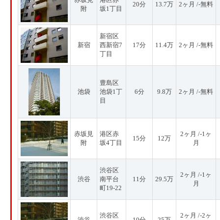
20分
13.7万
2ヶ月 /-無料
附
坂1丁目
新宿区
新宿
西新宿7
17分
11.4万
2ヶ月 /-無料
丁目
豊島区
池袋
池袋1丁
6分
9.8万
2ヶ月 /-無料
目
赤坂見
港区赤
2ヶ月 /-1ヶ
15分
12万
附
坂4丁目
月
渋谷区
2ヶ月 /-1ヶ
渋谷
南平台
11分
29.5万
月
町19-22
渋谷区
2ヶ月 /-2ヶ
渋谷
10分
25万