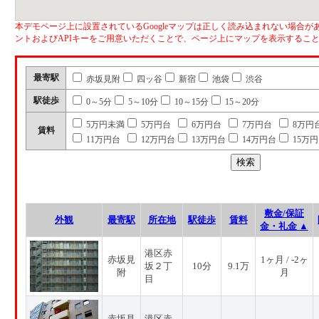
本デモページ上に設置されているGoogleマップは正しく読み込まれない場合があ
ントおよびAPIキーをご用意いただくことで、ページ上にマップを表示するこ
最寄駅
赤坂見附
四ッ谷
新宿
池袋
渋谷
駅徒歩
0～5分
5～10分
10～15分
15～20分
5万円未満
5万円台
6万円台
7万円台
8万円
賃料
11万円台
12万円台
13万円台
14万円台
15万
敷金/保証
外観
最寄駅
所在地
駅徒歩
賃料
金・礼金 ▲
港区赤
赤坂見
1ヶ月 / -2ヶ
坂２丁
10分
9.1万
附
月
目
赤坂見
港区赤