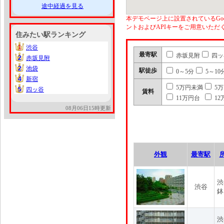
途中経過を見る
本デモページ上に設置されているGoo
ントおよびAPIキーをご用意いた
住みたい駅ランキング
1
渋谷
1
最寄駅
赤坂見附
四ッ
2
赤坂見附
2
2
池袋
2
駅徒歩
0～5分
5～10
4
新宿
4
5万円未満
5
5
四ッ谷
5
賃料
11万円台
12
08月06日15時更新
外観
最寄駅
渋
渋谷
鉢
渋