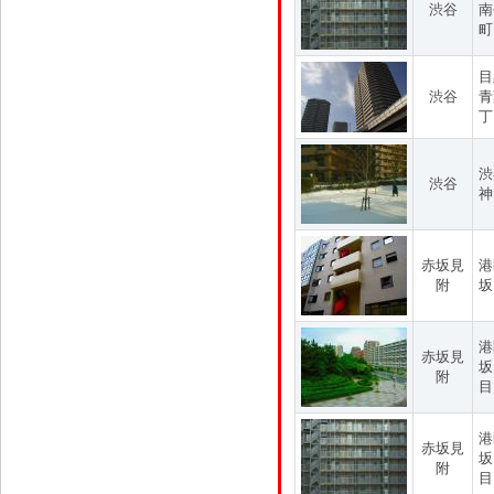
渋谷
南
町
目
渋谷
青
丁
渋
渋谷
神
赤坂見
港
附
坂
港
赤坂見
坂
附
目
港
赤坂見
坂
附
目