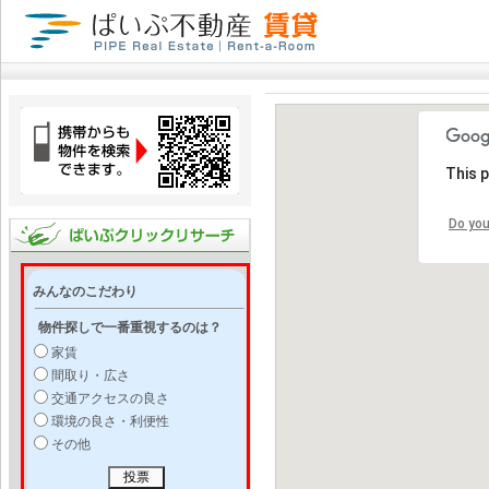
This 
Do you
みんなのこだわり
物件探しで一番重視するのは？
家賃
間取り・広さ
交通アクセスの良さ
環境の良さ・利便性
その他