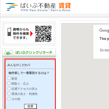
This 
Do you
みんなのこだわり
物件探しで一番重視するのは？
家賃
間取り・広さ
交通アクセスの良さ
環境の良さ・利便性
その他