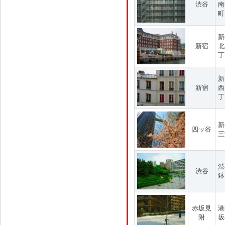
渋谷
南
町
新
新宿
北
丁
新
新宿
西
丁
新
四ッ谷
三
渋
渋谷
鉢
赤坂見
港
附
坂