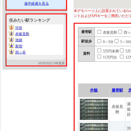
途中経過を見る
本デモページ上に設置されているGoo
ントおよびAPIキーをご用意いた
住みたい駅ランキング
1
渋谷
1
最寄駅
赤坂見附
四ッ
2
赤坂見附
2
2
池袋
2
駅徒歩
0～5分
5～10
4
新宿
4
5万円未満
5
5
四ッ谷
5
賃料
11万円台
12
08月09日15時更新
外観
最寄駅
港
赤坂見
坂
附
目
渋