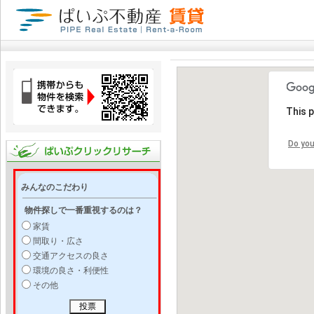
This 
Do you
みんなのこだわり
物件探しで一番重視するのは？
家賃
間取り・広さ
交通アクセスの良さ
環境の良さ・利便性
その他