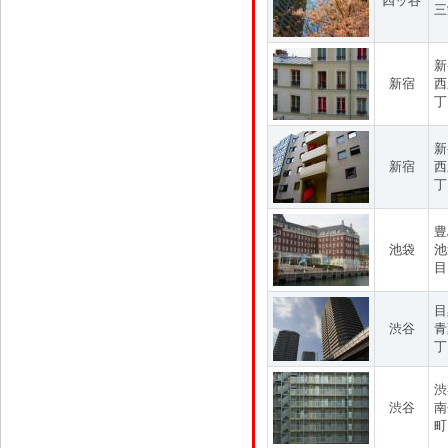
四ッ谷
三
新
新宿
西
丁
新
新宿
西
丁
豊
池袋
池
目
目
渋谷
青
丁
渋
渋谷
南
町