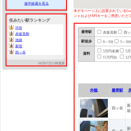
途中経過を見る
本デモページ上に設置されているGoo
ントおよびAPIキーをご用意いた
住みたい駅ランキング
1
渋谷
1
最寄駅
赤坂見附
四ッ
2
赤坂見附
2
2
池袋
2
駅徒歩
0～5分
5～10
4
新宿
4
5万円未満
5
5
四ッ谷
5
賃料
11万円台
12
08月07日15時更新
外観
最寄駅
新
四ッ谷
坂
新