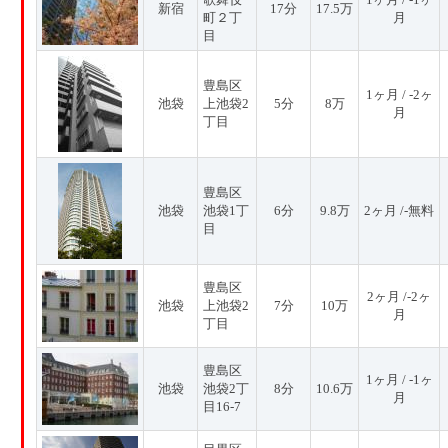
新宿
17分
17.5万
町２丁
月
目
豊島区
1ヶ月 / -2ヶ
池袋
上池袋2
5分
8万
月
丁目
豊島区
池袋
池袋1丁
6分
9.8万
2ヶ月 /-無料
目
豊島区
2ヶ月 /-2ヶ
池袋
上池袋2
7分
10万
月
丁目
豊島区
1ヶ月 / -1ヶ
池袋
池袋2丁
8分
10.6万
月
目16-7