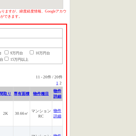
りますが、緯度経度情報、Googleアカウ
とができます。
台
9万円台
10万円台
円台
15万円以上
11
-
20
件 /
20
件
1
2
物件
間取り
専有面積
物件種目
詳細
物件
マンション
2K
30.66㎡
RC
詳細
物件