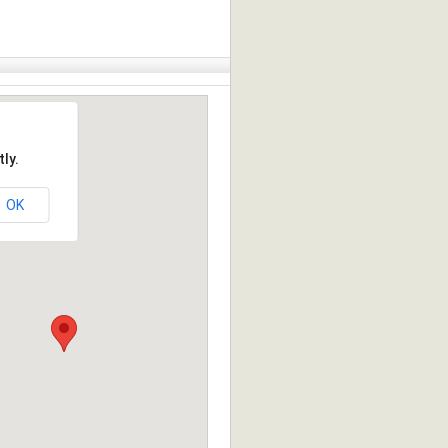
ly.
OK