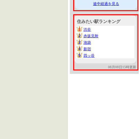
途中経過を見る
住みたい駅ランキング
1
渋谷
1
2
赤坂見附
2
2
池袋
2
4
新宿
4
5
四ッ谷
5
08月08日15時更新