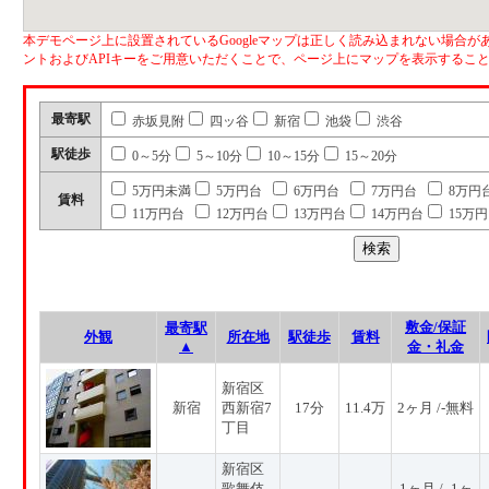
本デモページ上に設置されているGoogleマップは正しく読み込まれない場合があ
ントおよびAPIキーをご用意いただくことで、ページ上にマップを表示するこ
最寄駅
赤坂見附
四ッ谷
新宿
池袋
渋谷
駅徒歩
0～5分
5～10分
10～15分
15～20分
5万円未満
5万円台
6万円台
7万円台
8万円
賃料
11万円台
12万円台
13万円台
14万円台
15万
敷金/保証
最寄駅
外観
所在地
駅徒歩
賃料
▲
金・礼金
新宿区
新宿
西新宿7
17分
11.4万
2ヶ月 /-無料
丁目
新宿区
歌舞伎
1ヶ月 / -1ヶ