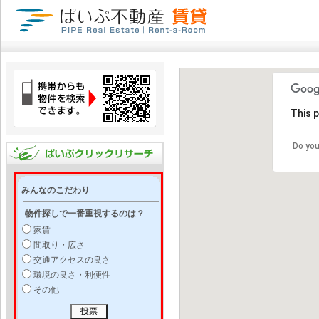
This 
Do you
みんなのこだわり
物件探しで一番重視するのは？
家賃
間取り・広さ
交通アクセスの良さ
環境の良さ・利便性
その他