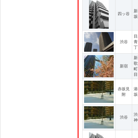
新
四ッ谷
坂
目
渋谷
青
丁
新
歌
新宿
町
目
赤坂見
港
附
坂
渋
渋谷
神