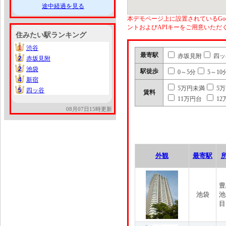
途中経過を見る
本デモページ上に設置されているGoo
ントおよびAPIキーをご用意いた
住みたい駅ランキング
1
渋谷
1
最寄駅
赤坂見附
四ッ
2
赤坂見附
2
2
池袋
2
駅徒歩
0～5分
5～10
4
新宿
4
5万円未満
5
5
四ッ谷
5
賃料
11万円台
12
08月07日15時更新
外観
最寄駅
豊
池袋
池
目