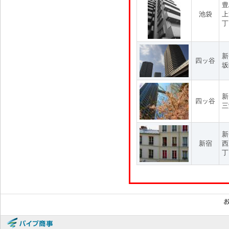
豊
池袋
上
丁
新
四ッ谷
坂
新
四ッ谷
三
新
新宿
西
丁