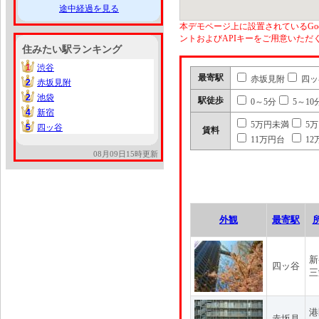
途中経過を見る
本デモページ上に設置されているGoo
ントおよびAPIキーをご用意いた
住みたい駅ランキング
1
渋谷
1
最寄駅
赤坂見附
四ッ
2
赤坂見附
2
2
池袋
2
駅徒歩
0～5分
5～10
4
新宿
4
5万円未満
5
5
四ッ谷
5
賃料
11万円台
12
08月09日15時更新
外観
最寄駅
新
四ッ谷
三
港
赤坂見