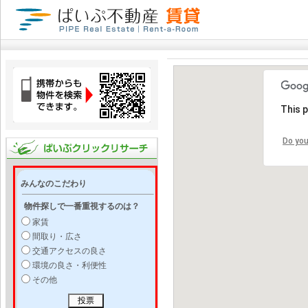
This 
Do you
みんなのこだわり
物件探しで一番重視するのは？
家賃
間取り・広さ
交通アクセスの良さ
環境の良さ・利便性
その他