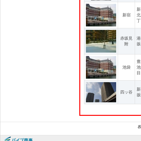
新
新宿
北
丁
赤坂見
港
附
坂
豊
池袋
池
目
新
四ッ谷
坂