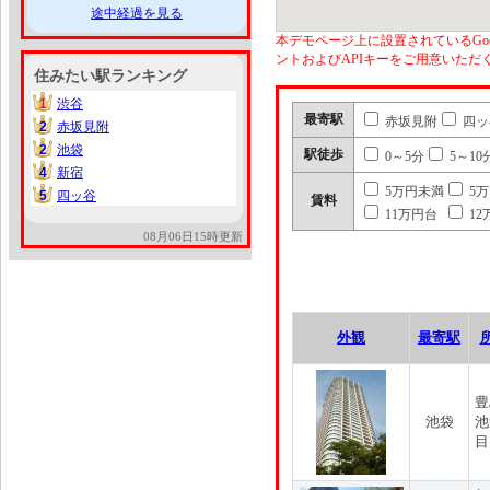
途中経過を見る
本デモページ上に設置されているGoo
ントおよびAPIキーをご用意いた
住みたい駅ランキング
1
渋谷
1
最寄駅
赤坂見附
四ッ
2
赤坂見附
2
2
池袋
2
駅徒歩
0～5分
5～10
4
新宿
4
5万円未満
5
5
四ッ谷
5
賃料
11万円台
12
08月06日15時更新
外観
最寄駅
豊
池袋
池
目