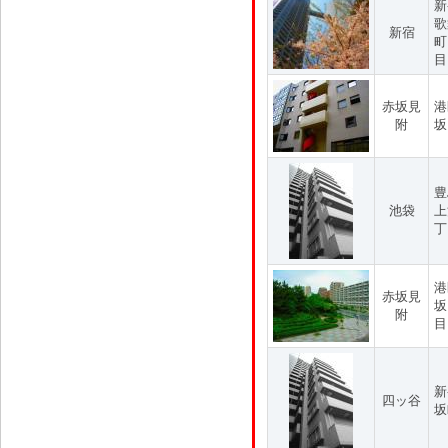
新
歌
新宿
町
目
赤坂見
港
附
坂
豊
池袋
上
丁
港
赤坂見
坂
附
目
新
四ッ谷
坂