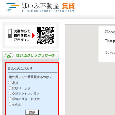
This 
Do you
みんなのこだわり
物件探しで一番重視するのは？
家賃
間取り・広さ
交通アクセスの良さ
環境の良さ・利便性
その他