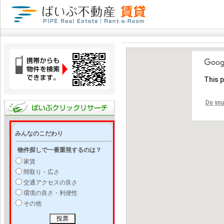
This 
Do you
みんなのこだわり
物件探しで一番重視するのは？
家賃
間取り・広さ
交通アクセスの良さ
環境の良さ・利便性
その他