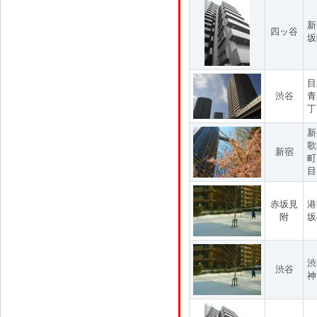
新
四ッ谷
坂
目
渋谷
青
丁
新
歌
新宿
町
目
赤坂見
港
附
坂
渋
渋谷
神