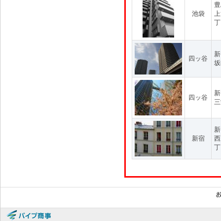
豊
池袋
上
丁
新
四ッ谷
坂
新
四ッ谷
三
新
新宿
西
丁