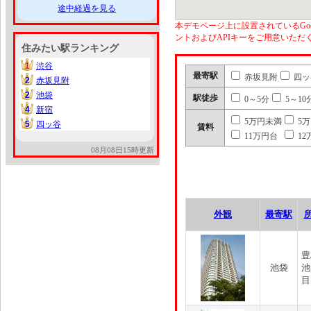
途中経過を見る
本デモページ上に設置されているGoo
ントおよびAPIキーをご用意いた
住みたい駅ランキング
1
渋谷
1
最寄駅
赤坂見附
四ッ
2
赤坂見附
2
2
池袋
2
駅徒歩
0～5分
5～10
4
新宿
4
5万円未満
5
5
四ッ谷
5
賃料
11万円台
12
08月08日15時更新
外観
最寄駅
豊
池袋
池
目