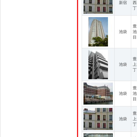
新宿
西
丁
豊
池袋
池
目
豊
池袋
上
丁
豊
池袋
池
目
豊
池袋
上
丁