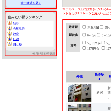
途中経過を見る
本デモページ上に設置されているGoo
ントおよびAPIキーをご用意いた
住みたい駅ランキング
1
渋谷
1
最寄駅
赤坂見附
四ッ
2
赤坂見附
2
2
池袋
2
駅徒歩
0～5分
5～10
4
新宿
4
5万円未満
5
5
四ッ谷
5
賃料
11万円台
12
08月07日15時更新
最寄駅
外観
▲
新
新宿
西
丁
新