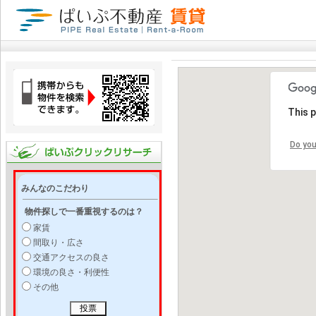
This 
Do you
みんなのこだわり
物件探しで一番重視するのは？
家賃
間取り・広さ
交通アクセスの良さ
環境の良さ・利便性
その他