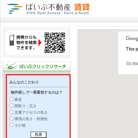
This 
Do you
みんなのこだわり
物件探しで一番重視するのは？
家賃
間取り・広さ
交通アクセスの良さ
環境の良さ・利便性
その他