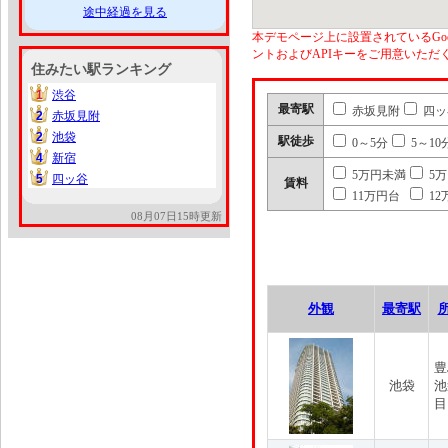
途中経過を見る
本デモページ上に設置されているGoo
ントおよびAPIキーをご用意いた
住みたい駅ランキング
1
渋谷
1
最寄駅
赤坂見附
四ッ
2
赤坂見附
2
2
池袋
2
駅徒歩
0～5分
5～10
4
新宿
4
5万円未満
5
5
四ッ谷
5
賃料
11万円台
12
08月07日15時更新
外観
最寄駅
豊
池袋
池
目