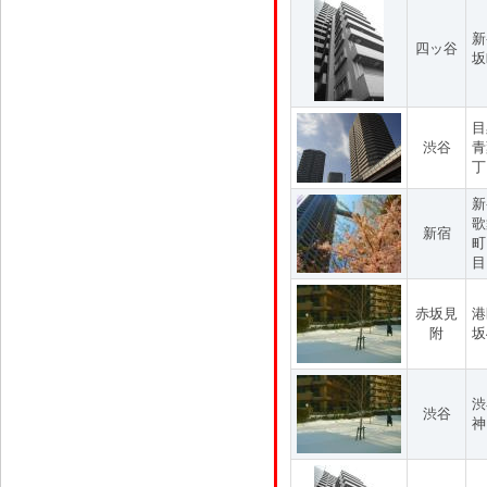
新
四ッ谷
坂
目
渋谷
青
丁
新
歌
新宿
町
目
赤坂見
港
附
坂
渋
渋谷
神