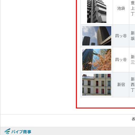
豊
池袋
上
丁
新
四ッ谷
坂
新
四ッ谷
三
新
新宿
西
丁