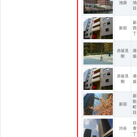
池袋
池
目
新
新宿
西
丁
赤坂見
港
附
坂
赤坂見
港
附
坂
新
歌
新宿
町
目
目
渋谷
青
丁