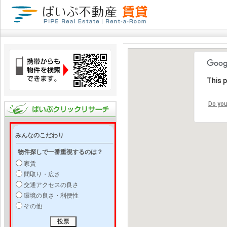
This 
Do you
みんなのこだわり
物件探しで一番重視するのは？
家賃
間取り・広さ
交通アクセスの良さ
環境の良さ・利便性
その他