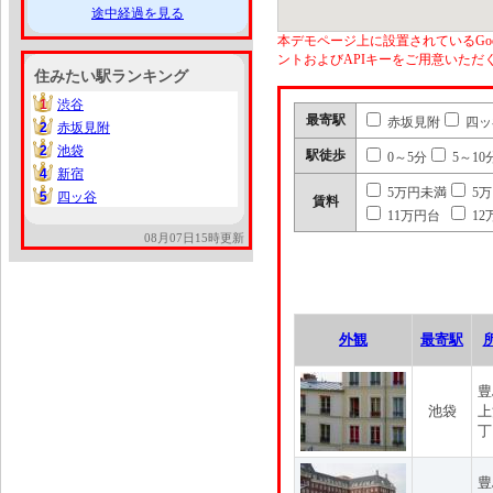
途中経過を見る
本デモページ上に設置されているGoo
ントおよびAPIキーをご用意いた
住みたい駅ランキング
1
渋谷
1
最寄駅
赤坂見附
四ッ
2
赤坂見附
2
2
池袋
2
駅徒歩
0～5分
5～10
4
新宿
4
5万円未満
5
5
四ッ谷
5
賃料
11万円台
12
08月07日15時更新
外観
最寄駅
豊
池袋
上
丁
豊