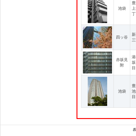
豊
池袋
上
丁
新
四ッ谷
三
港
赤坂見
坂
附
目
豊
池袋
池
目