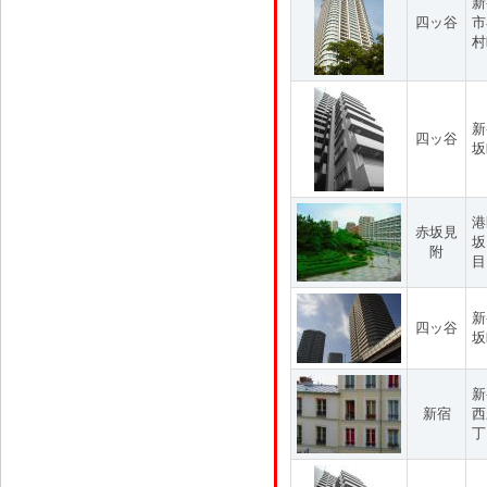
新
四ッ谷
市
村
新
四ッ谷
坂
港
赤坂見
坂
附
目
新
四ッ谷
坂
新
新宿
西
丁