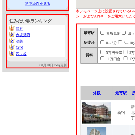
途中経過を見る
本デモページ上に設置されているGoo
ントおよびAPIキーをご用意いた
住みたい駅ランキング
1
渋谷
1
最寄駅
赤坂見附
四ッ
2
赤坂見附
2
2
池袋
2
駅徒歩
0～5分
5～10
4
新宿
4
5万円未満
5
5
四ッ谷
5
賃料
11万円台
12
08月10日15時更新
外観
最寄駅
新
新宿
北
丁