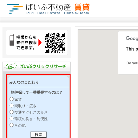
This 
Do you
みんなのこだわり
物件探しで一番重視するのは？
家賃
間取り・広さ
交通アクセスの良さ
環境の良さ・利便性
その他