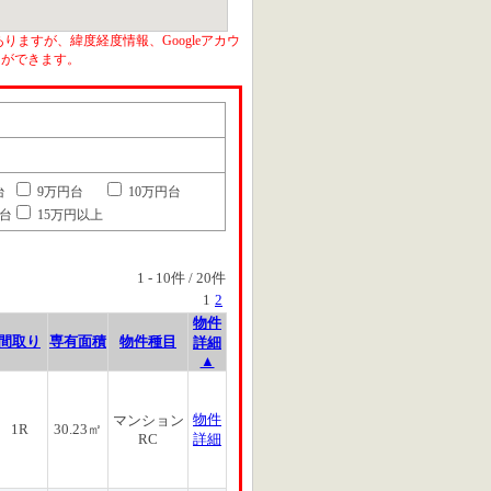
りますが、緯度経度情報、Googleアカウ
とができます。
台
9万円台
10万円台
円台
15万円以上
1
-
10
件 /
20
件
1
2
物件
間取り
専有面積
物件種目
詳細
▲
物件
マンション
1R
30.23㎡
RC
詳細