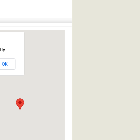
ly.
OK