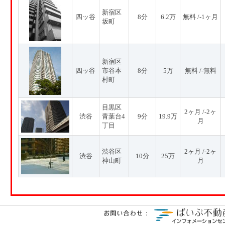
新宿区
四ッ谷
8分
6.2万
無料 /-1ヶ月
坂町
新宿区
四ッ谷
市谷本
8分
5万
無料 /-無料
村町
目黒区
2ヶ月 /-2ヶ
渋谷
青葉台4
9分
19.9万
月
丁目
渋谷区
2ヶ月 /-2ヶ
渋谷
10分
25万
神山町
月