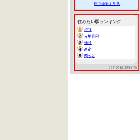
途中経過を見る
住みたい駅ランキング
1
渋谷
1
2
赤坂見附
2
2
池袋
2
4
新宿
4
5
四ッ谷
5
08月07日15時更新