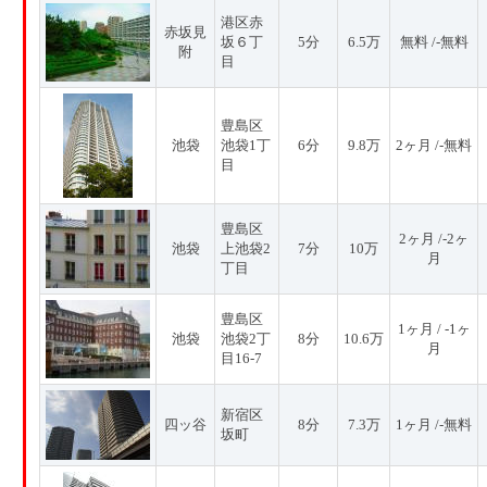
港区赤
赤坂見
坂６丁
5分
6.5万
無料 /-無料
附
目
豊島区
池袋
池袋1丁
6分
9.8万
2ヶ月 /-無料
目
豊島区
2ヶ月 /-2ヶ
池袋
上池袋2
7分
10万
月
丁目
豊島区
1ヶ月 / -1ヶ
池袋
池袋2丁
8分
10.6万
月
目16-7
新宿区
四ッ谷
8分
7.3万
1ヶ月 /-無料
坂町