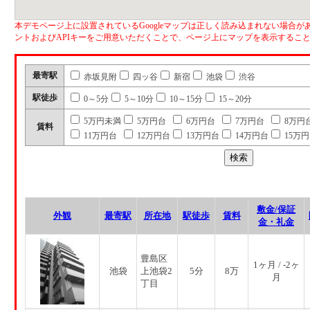
本デモページ上に設置されているGoogleマップは正しく読み込まれない場合があ
ントおよびAPIキーをご用意いただくことで、ページ上にマップを表示するこ
最寄駅
赤坂見附
四ッ谷
新宿
池袋
渋谷
駅徒歩
0～5分
5～10分
10～15分
15～20分
5万円未満
5万円台
6万円台
7万円台
8万円
賃料
11万円台
12万円台
13万円台
14万円台
15万
敷金/保証
外観
最寄駅
所在地
駅徒歩
賃料
金・礼金
豊島区
1ヶ月 / -2ヶ
池袋
上池袋2
5分
8万
月
丁目