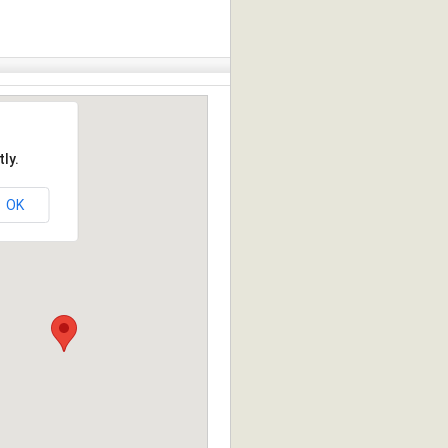
ly.
OK