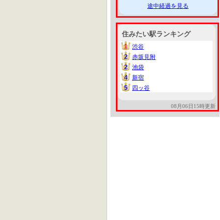
途中経過を見る
住みたい駅ランキング
1
渋谷
1
2
赤坂見附
2
2
池袋
2
4
新宿
4
5
四ッ谷
5
08月06日15時更新