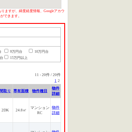
りますが、緯度経度情報、Googleアカウ
とができます。
台
9万円台
10万円台
円台
15万円以上
11
-
20
件 /
20
件
1
2
物件
間取り
専有面積
物件種目
詳細
物件
マンション
2DK
24.8㎡
RC
詳細
物件