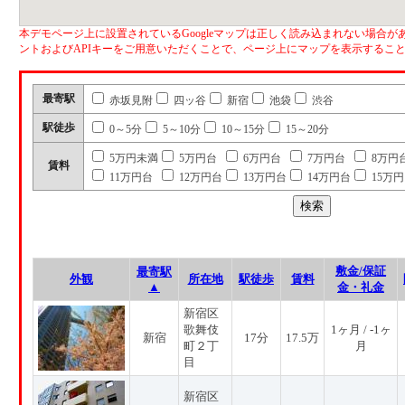
本デモページ上に設置されているGoogleマップは正しく読み込まれない場合があ
ントおよびAPIキーをご用意いただくことで、ページ上にマップを表示するこ
最寄駅
赤坂見附
四ッ谷
新宿
池袋
渋谷
駅徒歩
0～5分
5～10分
10～15分
15～20分
5万円未満
5万円台
6万円台
7万円台
8万円
賃料
11万円台
12万円台
13万円台
14万円台
15万
敷金/保証
最寄駅
外観
所在地
駅徒歩
賃料
▲
金・礼金
新宿区
歌舞伎
1ヶ月 / -1ヶ
新宿
17分
17.5万
町２丁
月
目
新宿区