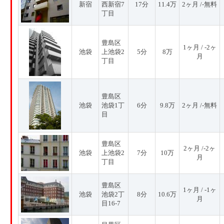
新宿
西新宿7
17分
11.4万
2ヶ月 /-無料
丁目
豊島区
1ヶ月 / -2ヶ
池袋
上池袋2
5分
8万
月
丁目
豊島区
池袋
池袋1丁
6分
9.8万
2ヶ月 /-無料
目
豊島区
2ヶ月 /-2ヶ
池袋
上池袋2
7分
10万
月
丁目
豊島区
1ヶ月 / -1ヶ
池袋
池袋2丁
8分
10.6万
月
目16-7