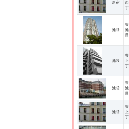
新宿
西
丁
豊
池袋
池
目
豊
池袋
上
丁
豊
池袋
池
目
豊
池袋
上
丁