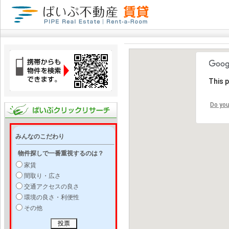
This 
Do you
みんなのこだわり
物件探しで一番重視するのは？
家賃
間取り・広さ
交通アクセスの良さ
環境の良さ・利便性
その他