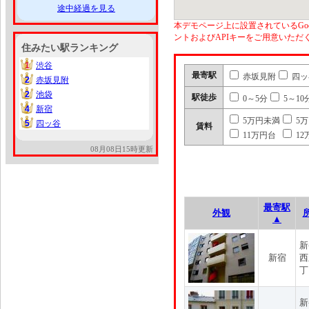
途中経過を見る
本デモページ上に設置されているGoo
ントおよびAPIキーをご用意いた
住みたい駅ランキング
1
渋谷
1
最寄駅
赤坂見附
四ッ
2
赤坂見附
2
2
池袋
2
駅徒歩
0～5分
5～10
4
新宿
4
5万円未満
5
5
四ッ谷
5
賃料
11万円台
12
08月08日15時更新
最寄駅
外観
▲
新
新宿
西
丁
新