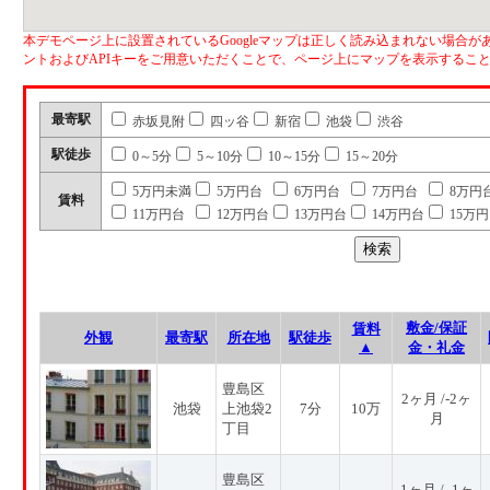
本デモページ上に設置されているGoogleマップは正しく読み込まれない場合があ
ントおよびAPIキーをご用意いただくことで、ページ上にマップを表示するこ
最寄駅
赤坂見附
四ッ谷
新宿
池袋
渋谷
駅徒歩
0～5分
5～10分
10～15分
15～20分
5万円未満
5万円台
6万円台
7万円台
8万円
賃料
11万円台
12万円台
13万円台
14万円台
15万
敷金/保証
賃料
外観
最寄駅
所在地
駅徒歩
▲
金・礼金
豊島区
2ヶ月 /-2ヶ
池袋
上池袋2
7分
10万
月
丁目
豊島区
1ヶ月 / -1ヶ