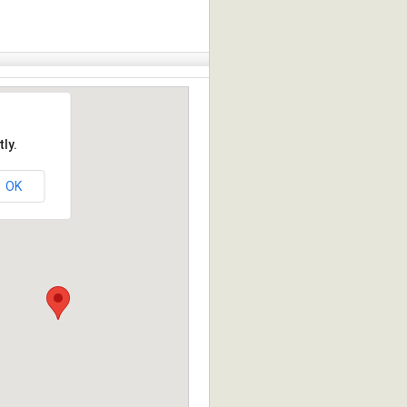
ly.
OK