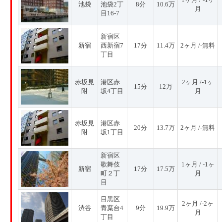
池袋
池袋2丁
8分
10.6万
月
目16-7
新宿区
新宿
西新宿7
17分
11.4万
2ヶ月 /-無料
丁目
赤坂見
港区赤
2ヶ月 /-1ヶ
15分
12万
附
坂4丁目
月
赤坂見
港区赤
20分
13.7万
2ヶ月 /-無料
附
坂1丁目
新宿区
歌舞伎
1ヶ月 / -1ヶ
新宿
17分
17.5万
町２丁
月
目
目黒区
2ヶ月 /-2ヶ
渋谷
青葉台4
9分
19.9万
月
丁目