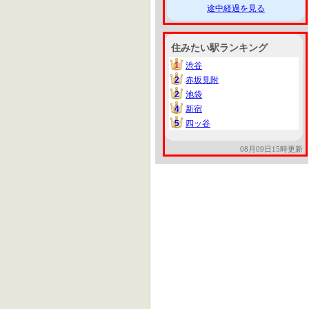
途中経過を見る
住みたい駅ランキング
1
渋谷
1
2
赤坂見附
2
2
池袋
2
4
新宿
4
5
四ッ谷
5
08月09日15時更新