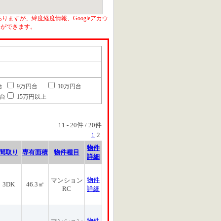
りますが、緯度経度情報、Googleアカウ
とができます。
台
9万円台
10万円台
円台
15万円以上
11
-
20
件 /
20
件
1
2
物件
間取り
専有面積
物件種目
詳細
物件
マンション
3DK
46.3㎡
RC
詳細
物件