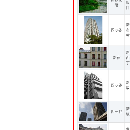
坂
附
目
新
四ッ谷
市
村
新
新宿
西
丁
新
四ッ谷
坂
新
四ッ谷
坂
豊