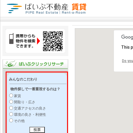
This 
Do you
みんなのこだわり
物件探しで一番重視するのは？
家賃
間取り・広さ
交通アクセスの良さ
環境の良さ・利便性
その他