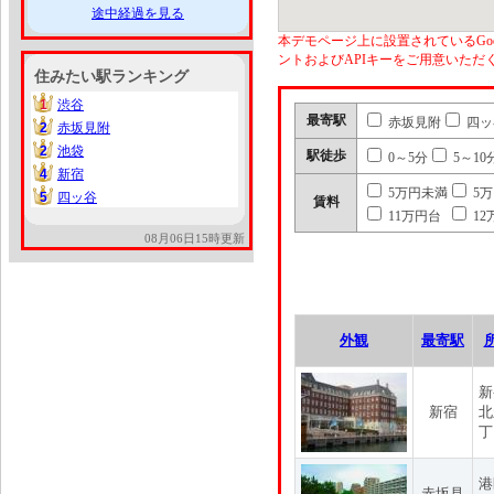
途中経過を見る
本デモページ上に設置されているGoo
ントおよびAPIキーをご用意いた
住みたい駅ランキング
1
渋谷
1
最寄駅
赤坂見附
四ッ
2
赤坂見附
2
2
池袋
2
駅徒歩
0～5分
5～10
4
新宿
4
5万円未満
5
5
四ッ谷
5
賃料
11万円台
12
08月06日15時更新
外観
最寄駅
新
新宿
北
丁
港
赤坂見