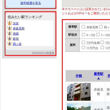
途中経過を見る
本デモページ上に設置されているGoo
ントおよびAPIキーをご用意いた
住みたい駅ランキング
1
渋谷
1
最寄駅
赤坂見附
四ッ
2
赤坂見附
2
2
池袋
2
駅徒歩
0～5分
5～10
4
新宿
4
5万円未満
5
5
四ッ谷
5
賃料
11万円台
12
08月08日15時更新
最寄駅
外観
▲
赤坂見
港
附
坂
港
赤坂見