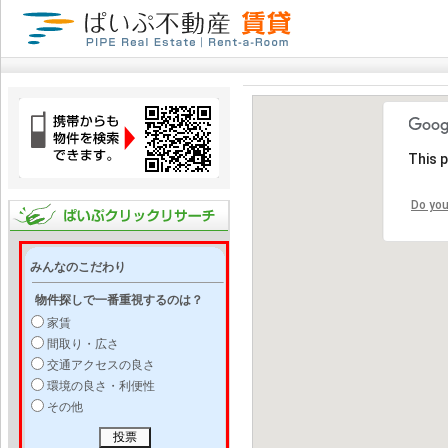
This 
Do you
みんなのこだわり
物件探しで一番重視するのは？
家賃
間取り・広さ
交通アクセスの良さ
環境の良さ・利便性
その他