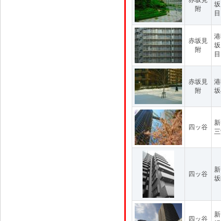
坂
附
目
港
赤坂見
坂
附
目
赤坂見
港
附
坂
新
四ッ谷
三
新
四ッ谷
坂
新
四ッ谷