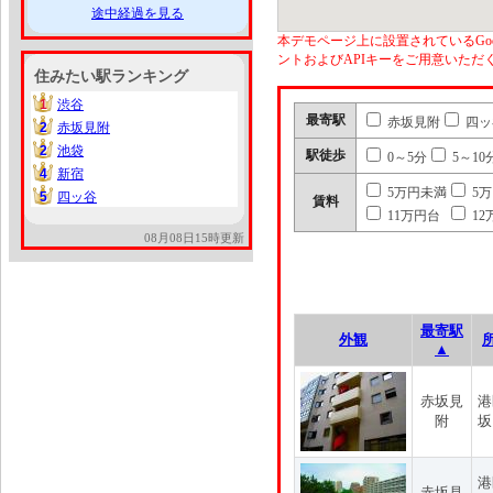
途中経過を見る
本デモページ上に設置されているGoo
ントおよびAPIキーをご用意いた
住みたい駅ランキング
1
渋谷
1
最寄駅
赤坂見附
四ッ
2
赤坂見附
2
2
池袋
2
駅徒歩
0～5分
5～10
4
新宿
4
5万円未満
5
5
四ッ谷
5
賃料
11万円台
12
08月08日15時更新
最寄駅
外観
▲
赤坂見
港
附
坂
港
赤坂見