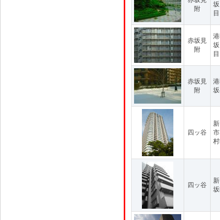
坂
附
目
港
赤坂見
坂
附
目
赤坂見
港
附
坂
新
四ッ谷
市
村
新
四ッ谷
坂