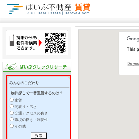
This 
Do you
みんなのこだわり
物件探しで一番重視するのは？
家賃
間取り・広さ
交通アクセスの良さ
環境の良さ・利便性
その他