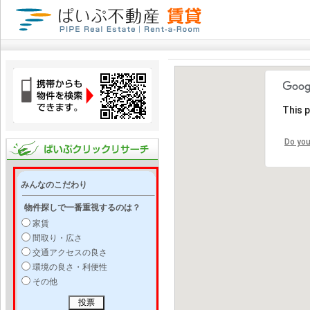
This 
Do you
みんなのこだわり
物件探しで一番重視するのは？
家賃
間取り・広さ
交通アクセスの良さ
環境の良さ・利便性
その他