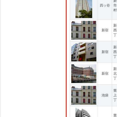
新
四ッ谷
市
村
新
新宿
西
丁
新
新宿
西
丁
新
新宿
北
丁
豊
池袋
上
丁
豊