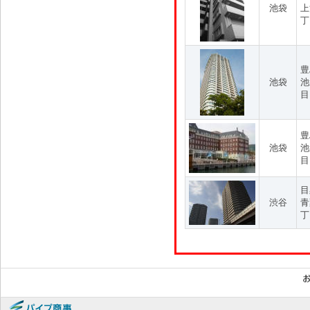
池袋
上
丁
豊
池袋
池
目
豊
池袋
池
目
目
渋谷
青
丁