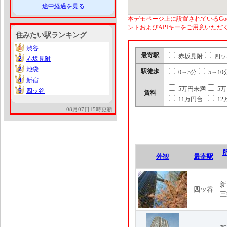
途中経過を見る
本デモページ上に設置されているGoo
ントおよびAPIキーをご用意いた
住みたい駅ランキング
1
渋谷
1
最寄駅
赤坂見附
四ッ
2
赤坂見附
2
2
池袋
2
駅徒歩
0～5分
5～10
4
新宿
4
5万円未満
5
5
四ッ谷
5
賃料
11万円台
12
08月07日15時更新
外観
最寄駅
新
四ッ谷
三