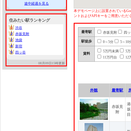
途中経過を見る
本デモページ上に設置されているGoo
ントおよびAPIキーをご用意いた
住みたい駅ランキング
1
渋谷
1
最寄駅
赤坂見附
四ッ
2
赤坂見附
2
2
池袋
2
駅徒歩
0～5分
5～10
4
新宿
4
5万円未満
5
5
四ッ谷
5
賃料
11万円台
12
08月09日15時更新
外観
最寄駅
港
赤坂見
坂
附
目