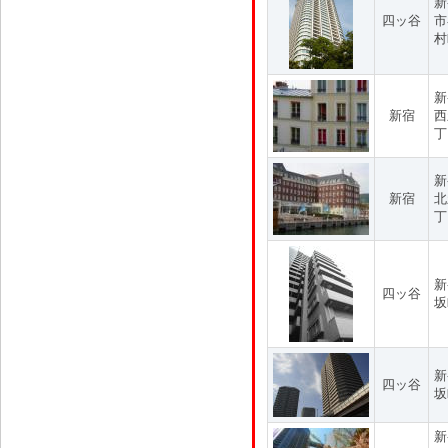
新
四ッ谷
市
村
新
新宿
西
丁
新
新宿
北
丁
新
四ッ谷
坂
新
四ッ谷
坂
新