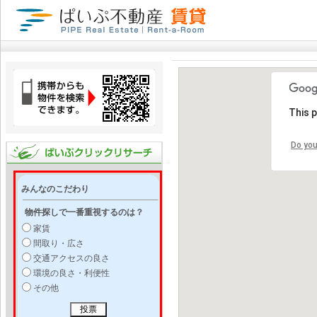
This 
Do you
みんなのこだわり
物件探しで一番重視するのは？
家賃
間取り・広さ
交通アクセスの良さ
環境の良さ・利便性
その他